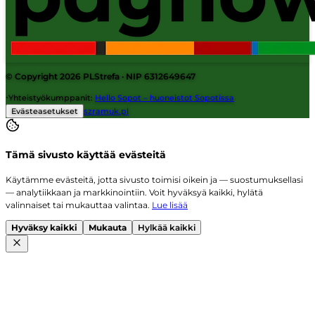
© Copyright 2026
PLStrefa
· NIP 6312649647
·
Yhteistyökumppanit
:
Hello Sopot – huoneistot Sopotissa
Evästeasetukset
szramuk.pl
Tämä sivusto käyttää evästeitä
Käytämme evästeitä, jotta sivusto toimisi oikein ja — suostumuksellasi
— analytiikkaan ja markkinointiin. Voit hyväksyä kaikki, hylätä
valinnaiset tai mukauttaa valintaa.
Lue lisää
Hyväksy kaikki
Mukauta
Hylkää kaikki