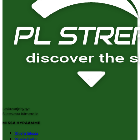
Laskuvarjohypyt
Sileesiasta Itämerelle
MISSÄ HYPÄÄMME
Strefa Silesia
Strefa Baltic