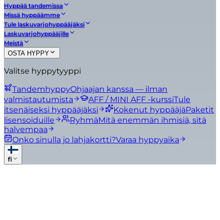
Hyppää tandemissa
Missä hyppäämme
Tule laskuvarjohyppääjäksi
Laskuvarjohyppääjille
Meistä
OSTA HYPPY
Valitse hyppytyyppi
Tandemhyppy
Ohjaajan kanssa — ilman
valmistautumista
AFF / MINI AFF -kurssi
Tule
itsenäiseksi hyppääjäksi
Kokenut hyppääjä
Paketit
lisensoiduille
Ryhmä
Mitä enemmän ihmisiä, sitä
halvempaa
Onko sinulla jo lahjakortti?
Varaa hyppyaika
fi