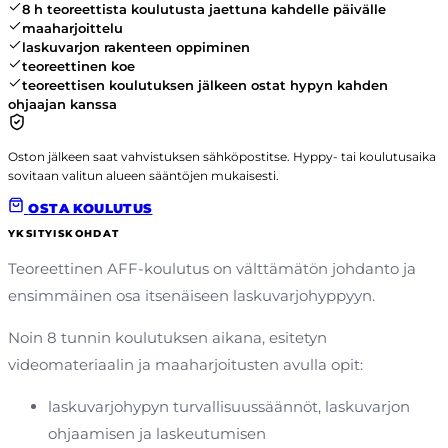
8 h teoreettista koulutusta jaettuna kahdelle päivälle
maaharjoittelu
laskuvarjon rakenteen oppiminen
teoreettinen koe
teoreettisen koulutuksen jälkeen ostat hypyn kahden
ohjaajan kanssa
Oston jälkeen saat vahvistuksen sähköpostitse. Hyppy- tai koulutusaika
sovitaan valitun alueen sääntöjen mukaisesti.
OSTA KOULUTUS
YKSITYISKOHDAT
Teoreettinen AFF-koulutus on välttämätön johdanto ja
ensimmäinen osa itsenäiseen laskuvarjohyppyyn.
Noin 8 tunnin koulutuksen aikana, esitetyn
videomateriaalin ja maaharjoitusten avulla opit:
laskuvarjohypyn turvallisuussäännöt, laskuvarjon
ohjaamisen ja laskeutumisen