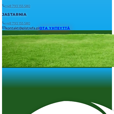
+48 793 155 580
JASTARNIA
+48 793 155 580
kontakt@plstrefa.pl
OTA YHTEYTTÄ