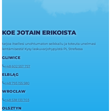
KOE JOTAIN ERIKOISTA
tarjoa itsellesi unohtumaton seikkailu ja toteuta unelmasi
lentämisestä! Kysy laskuvarjohypyistä PL Strefassa
GLIWICE
+48 602 557 757
ELBLĄG
+48 793 155 580
WROCŁAW
+48 538 133 703
OLSZTYN