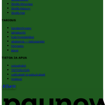
Strefa Wroclaw
Strefa Mazury
Strefa Hel
TARJOUS
tandemhyppy
lahjakortti
tule hyppääjäksi
akatemia — tietopankki
hinnasto
blogi
TIETOA JA APUA
ostoehdot
TIETOSUOJA
valitukset ja palautukset
maksut