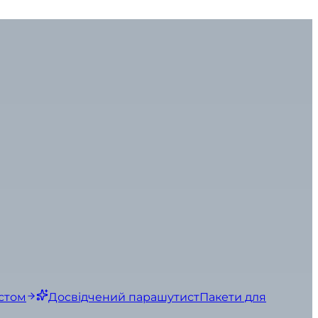
стом
Досвідчений парашутист
Пакети для