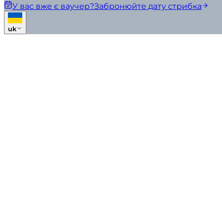
У вас вже є ваучер?
Забронюйте дату стрибка
uk