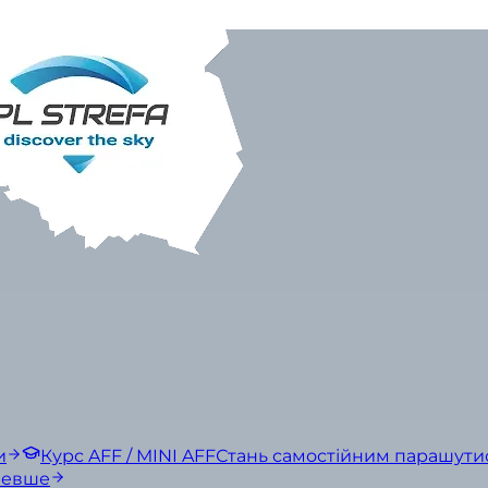
и
Курс AFF / MINI AFF
Стань самостійним парашути
шевше