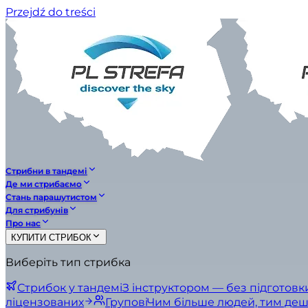
Przejdź do treści
Стрибни в тандемі
Де ми стрибаємо
Стань парашутистом
Для стрибунів
Про нас
КУПИТИ СТРИБОК
Виберіть тип стрибка
Стрибок у тандемі
З інструктором — без підготовк
ліцензованих
Групові
Чим більше людей, тим де