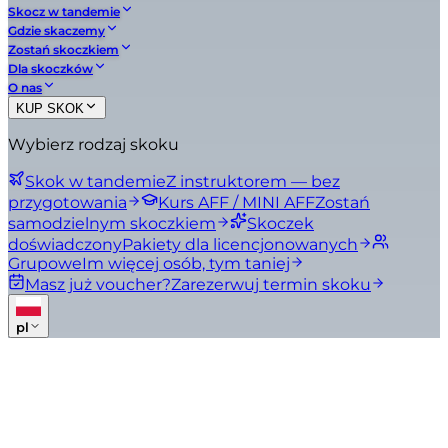
Skocz w tandemie
Gdzie skaczemy
Zostań skoczkiem
Dla skoczków
O nas
KUP SKOK
Wybierz rodzaj skoku
Skok w tandemie
Z instruktorem — bez
przygotowania
Kurs AFF / MINI AFF
Zostań
samodzielnym skoczkiem
Skoczek
doświadczony
Pakiety dla licencjonowanych
Grupowe
Im więcej osób, tym taniej
Masz już voucher?
Zarezerwuj termin skoku
pl