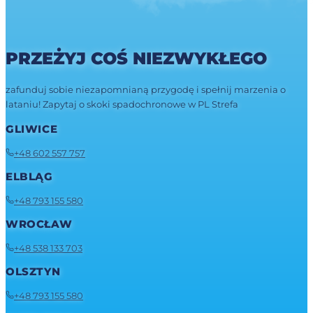
PRZEŻYJ COŚ NIEZWYKŁEGO
zafunduj sobie niezapomnianą przygodę i spełnij marzenia o
lataniu! Zapytaj o skoki spadochronowe w PL Strefa
GLIWICE
+48 602 557 757
ELBLĄG
+48 793 155 580
WROCŁAW
+48 538 133 703
OLSZTYN
+48 793 155 580