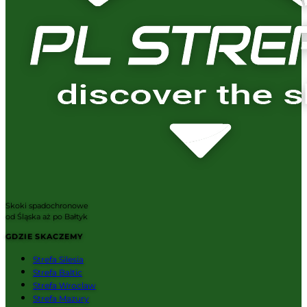
Skoki spadochronowe
od Śląska aż po Bałtyk
GDZIE SKACZEMY
Strefa Silesia
Strefa Baltic
Strefa Wroclaw
Strefa Mazury