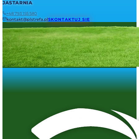
JASTARNIA
+48 793 155 580
kontakt@plstrefa.pl
SKONTAKTUJ SIĘ