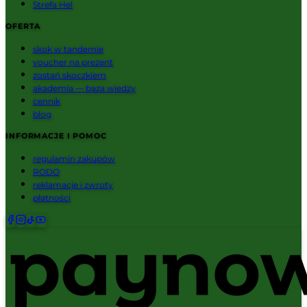
Strefa Hel
OFERTA
skok w tandemie
voucher na prezent
zostań skoczkiem
akademia — baza wiedzy
cennik
blog
INFORMACJE I POMOC
regulamin zakupów
RODO
reklamacje i zwroty
płatności