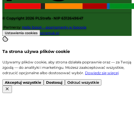
© Copyright 2026
PLStrefa
· NIP 6312649647
·
Partnerzy
:
Hello Sopot – apartamenty w Sopocie
Ustawienia cookies
szramuk.pl
Ta strona używa plików cookie
Używamy plików cookie, aby strona działała poprawnie oraz — za Twoją
zgodą — do analityki i marketingu. Możesz zaakceptować wszystkie,
odrzucić opcjonalne albo dostosować wybór.
Dowiedz się więcej
Akceptuj wszystkie
Dostosuj
Odrzuć wszystkie