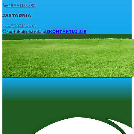
+48 793 155 580
JASTARNIA
+48 793 155 580
kontakt@plstrefa.pl
SKONTAKTUJ SIĘ