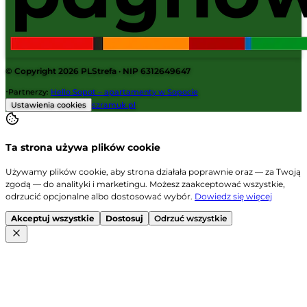
© Copyright 2026
PLStrefa
· NIP 6312649647
·
Partnerzy
:
Hello Sopot – apartamenty w Sopocie
Ustawienia cookies
szramuk.pl
Ta strona używa plików cookie
Używamy plików cookie, aby strona działała poprawnie oraz — za Twoją
zgodą — do analityki i marketingu. Możesz zaakceptować wszystkie,
odrzucić opcjonalne albo dostosować wybór.
Dowiedz się więcej
Akceptuj wszystkie
Dostosuj
Odrzuć wszystkie