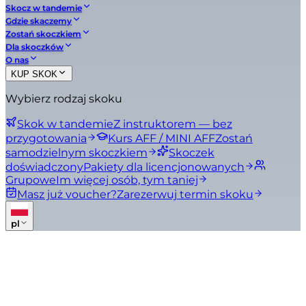
Skocz w tandemie
Gdzie skaczemy
Zostań skoczkiem
Dla skoczków
O nas
KUP SKOK
Wybierz rodzaj skoku
Skok w tandemie
Z instruktorem — bez
przygotowania
Kurs AFF / MINI AFF
Zostań
samodzielnym skoczkiem
Skoczek
doświadczony
Pakiety dla licencjonowanych
Grupowe
Im więcej osób, tym taniej
Masz już voucher?
Zarezerwuj termin skoku
pl