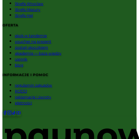
Strefa Wroclaw
Strefa Mazury
Strefa Hel
OFERTA
skok w tandemie
voucher na prezent
zostań skoczkiem
akademia — baza wiedzy
cennik
blog
INFORMACJE I POMOC
regulamin zakupów
RODO
reklamacje i zwroty
płatności