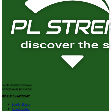
Skoki spadochronowe
od Śląska aż po Bałtyk
GDZIE SKACZEMY
Strefa Silesia
Strefa Baltic