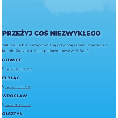
PRZEŻYJ COŚ NIEZWYKŁEGO
zafunduj sobie niezapomnianą przygodę i spełnij marzenia o
lataniu! Zapytaj o skoki spadochronowe w PL Strefa
GLIWICE
+48 602 557 757
ELBLĄG
+48 793 155 580
WROCŁAW
+48 538 133 703
OLSZTYN