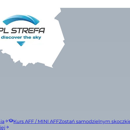
ia
Kurs AFF / MINI AFF
Zostań samodzielnym skoczk
iej