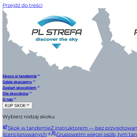
Przejdź do treści
Skocz w tandemie
Gdzie skaczemy
Zostań skoczkiem
Dla skoczków
O nas
KUP SKOK
Wybierz rodzaj skoku
Skok w tandemie
Z instruktorem — bez przygotowan
licencjonowanych
Grupowe
Im więcej osób, tym tan