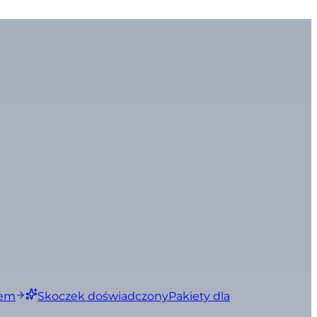
iem
Skoczek doświadczony
Pakiety dla