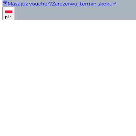
Masz już voucher?
Zarezerwuj termin skoku
pl