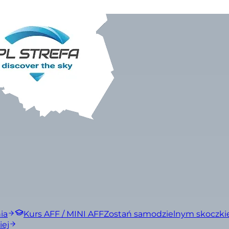
ia
Kurs AFF / MINI AFF
Zostań samodzielnym skoczk
iej