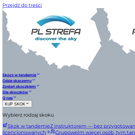
Przejdź do treści
Skocz w tandemie
Gdzie skaczemy
Zostań skoczkiem
Dla skoczków
O nas
KUP SKOK
Wybierz rodzaj skoku
Skok w tandemie
Z instruktorem — bez przygotowan
licencjonowanych
Grupowe
Im więcej osób, tym tan