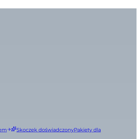
iem
Skoczek doświadczony
Pakiety dla