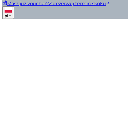
Masz już voucher?
Zarezerwuj termin skoku
pl