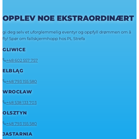
OPPLEV NOE EKSTRAORDINÆRT
gi deg selv et uforglemmelig eventyr og oppfyll drømmen om å
fly! Spør om fallskjermhopp hos PL Strefa
GLIWICE
+48 602 557 757
ELBLĄG
+48 793 155 580
WROCŁAW
+48 538 133 703
OLSZTYN
+48 793 155 580
JASTARNIA