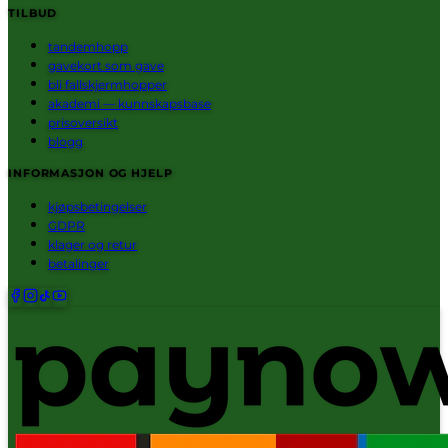
TILBUD
tandemhopp
gavekort som gave
bli fallskjermhopper
akademi — kunnskapsbase
prisoversikt
blogg
INFORMASJON OG HJELP
kjøpsbetingelser
GDPR
klager og retur
betalinger