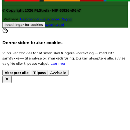
© Copyright 2026
PLStrefa
· NIP 6312649647
·
Partnere
:
Hello Sopot – leiligheter i Sopot
Innstillinger for cookies
szramuk.pl
Denne siden bruker cookies
Vi bruker cookies for at siden skal fungere korrekt og — med ditt
samtykke — til analyse og markedsføring. Du kan akseptere alle, avvise
valgfrie eller tilpasse valget.
Lær mer
Aksepter alle
Tilpass
Avvis alle