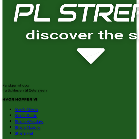
Fallskjermhopp
fra Schlesien til Østersjøen
HVOR HOPPER VI
Strefa Silesia
Strefa Baltic
Strefa Wroclaw
Strefa Mazury
Strefa Hel