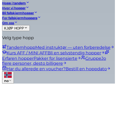
Hopp i tandem
Hvor vi hopper
Bli fallskjermhopper
For fallskjermhoppere
Om oss
KJØP HOPP
Velg type hopp
Tandemhopp
Med instruktør — uten forberedelse
Kurs AFF / MINI AFF
Bli en selvstendig hopper
Erfaren hopper
Pakker for lisensierte
Gruppe
Jo
flere personer, desto billigere
Har du allerede en voucher?
Bestill en hoppdato
no