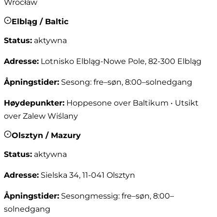
Wrocław
Elbląg / Baltic
Status
:
aktywna
Adresse
:
Lotnisko Elbląg-Nowe Pole, 82-300 Elbląg
Åpningstider
:
Sesong: fre–søn, 8:00–solnedgang
Høydepunkter
:
Hoppesone over Baltikum • Utsikt
over Zalew Wiślany
Olsztyn / Mazury
Status
:
aktywna
Adresse
:
Sielska 34, 11-041 Olsztyn
Åpningstider
:
Sesongmessig: fre–søn, 8:00–
solnedgang