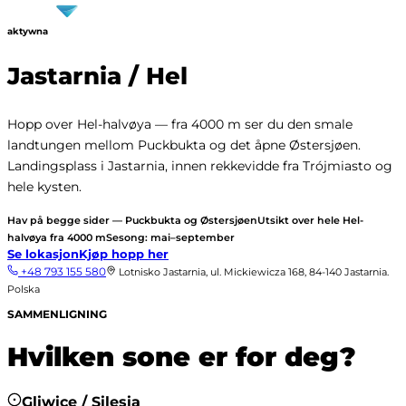
aktywna
Jastarnia / Hel
Hopp over Hel-halvøya — fra 4000 m ser du den smale
landtungen mellom Puckbukta og det åpne Østersjøen.
Landingsplass i Jastarnia, innen rekkevidde fra Trójmiasto og
hele kysten.
Hav på begge sider — Puckbukta og Østersjøen
Utsikt over hele Hel-
halvøya fra 4000 m
Sesong: mai–september
Se lokasjon
Kjøp hopp her
+48 793 155 580
Lotnisko Jastarnia, ul. Mickiewicza 168, 84-140 Jastarnia.
Polska
SAMMENLIGNING
Hvilken sone er for deg?
Gliwice / Silesia