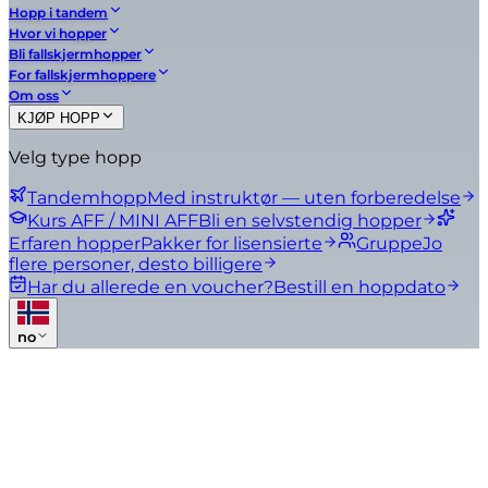
Hopp i tandem
Hvor vi hopper
Bli fallskjermhopper
For fallskjermhoppere
Om oss
KJØP HOPP
Velg type hopp
Tandemhopp
Med instruktør — uten forberedelse
Kurs AFF / MINI AFF
Bli en selvstendig hopper
Erfaren hopper
Pakker for lisensierte
Gruppe
Jo
flere personer, desto billigere
Har du allerede en voucher?
Bestill en hoppdato
no