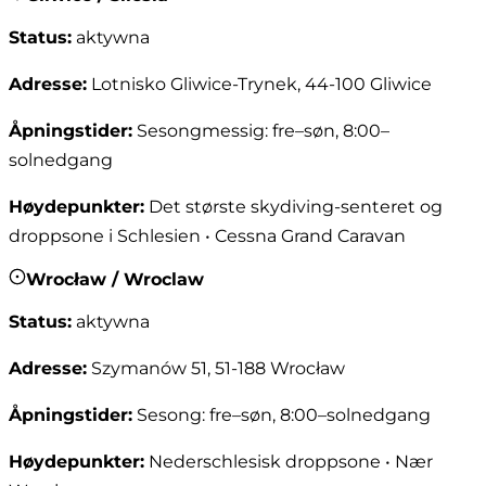
Status
:
aktywna
Adresse
:
Lotnisko Gliwice-Trynek, 44-100 Gliwice
Åpningstider
:
Sesongmessig: fre–søn, 8:00–
solnedgang
Høydepunkter
:
Det største skydiving-senteret og
droppsone i Schlesien • Cessna Grand Caravan
Wrocław / Wroclaw
Status
:
aktywna
Adresse
:
Szymanów 51, 51-188 Wrocław
Åpningstider
:
Sesong: fre–søn, 8:00–solnedgang
Høydepunkter
:
Nederschlesisk droppsone • Nær