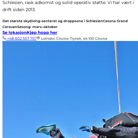
Schlesien, rask adkomst og solid operativ støtte. Vi har vært i
drift siden 2013.
Det største skydiving-senteret og droppsone i Schlesien
Cessna Grand
Caravan
Sesong: mars–oktober
Se lokasjon
Kjøp hopp her
+48 602 557 757
Lotnisko Gliwice-Trynek, 44-100 Gliwice