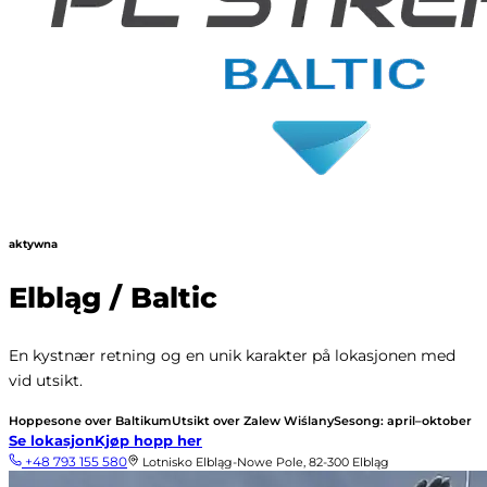
aktywna
Elbląg / Baltic
En kystnær retning og en unik karakter på lokasjonen med
vid utsikt.
Hoppesone over Baltikum
Utsikt over Zalew Wiślany
Sesong: april–oktober
Se lokasjon
Kjøp hopp her
+48 793 155 580
Lotnisko Elbląg-Nowe Pole, 82-300 Elbląg