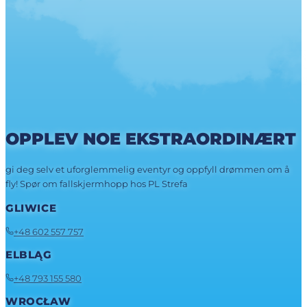
OPPLEV NOE EKSTRAORDINÆRT
gi deg selv et uforglemmelig eventyr og oppfyll drømmen om å
fly! Spør om fallskjermhopp hos PL Strefa
GLIWICE
+48 602 557 757
ELBLĄG
+48 793 155 580
WROCŁAW