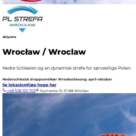
aktywna
Wrocław / Wroclaw
Nedre Schlesien og en dynamisk strefa for sørvestlige Polen.
Nederschlesisk droppsone
Nær Wrocław
Sesong: april–oktober
Se lokasjon
Kjøp hopp her
+48 538 133 703
Szymanów 51, 51-188 Wrocław