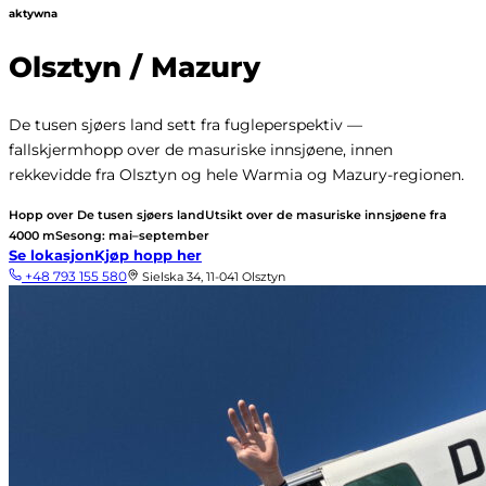
aktywna
Olsztyn / Mazury
De tusen sjøers land sett fra fugleperspektiv —
fallskjermhopp over de masuriske innsjøene, innen
rekkevidde fra Olsztyn og hele Warmia og Mazury-regionen.
Hopp over De tusen sjøers land
Utsikt over de masuriske innsjøene fra
4000 m
Sesong: mai–september
Se lokasjon
Kjøp hopp her
+48 793 155 580
Sielska 34, 11-041 Olsztyn