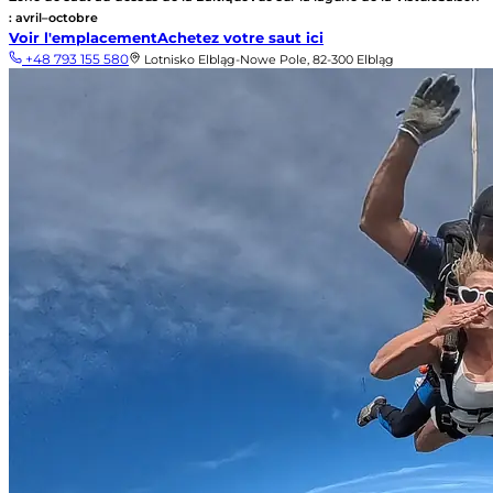
: avril–octobre
Voir l'emplacement
Achetez votre saut ici
+48 793 155 580
Lotnisko Elbląg-Nowe Pole, 82-300 Elbląg