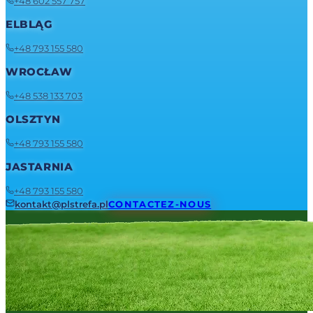
+48 602 557 757
ELBLĄG
+48 793 155 580
WROCŁAW
+48 538 133 703
OLSZTYN
+48 793 155 580
JASTARNIA
+48 793 155 580
kontakt@plstrefa.pl
CONTACTEZ-NOUS