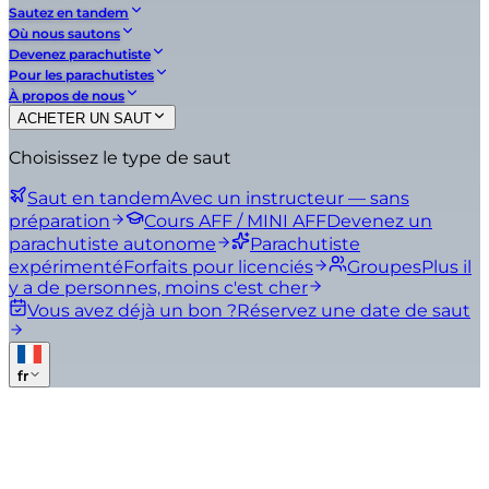
Sautez en tandem
Où nous sautons
Devenez parachutiste
Pour les parachutistes
À propos de nous
ACHETER UN SAUT
Choisissez le type de saut
Saut en tandem
Avec un instructeur — sans
préparation
Cours AFF / MINI AFF
Devenez un
parachutiste autonome
Parachutiste
expérimenté
Forfaits pour licenciés
Groupes
Plus il
y a de personnes, moins c'est cher
Vous avez déjà un bon ?
Réservez une date de saut
fr