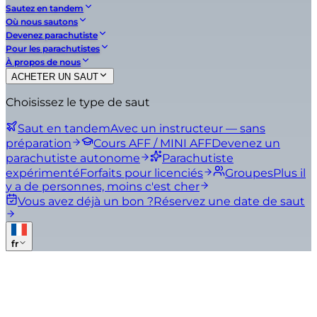
Sautez en tandem
Où nous sautons
Devenez parachutiste
Pour les parachutistes
À propos de nous
ACHETER UN SAUT
Choisissez le type de saut
Saut en tandem
Avec un instructeur — sans
préparation
Cours AFF / MINI AFF
Devenez un
parachutiste autonome
Parachutiste
expérimenté
Forfaits pour licenciés
Groupes
Plus il
y a de personnes, moins c'est cher
Vous avez déjà un bon ?
Réservez une date de saut
fr