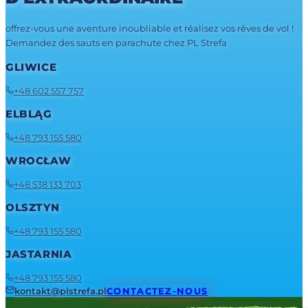
offrez-vous une aventure inoubliable et réalisez vos rêves de vol !
Demandez des sauts en parachute chez PL Strefa
GLIWICE
+48 602 557 757
ELBLĄG
+48 793 155 580
WROCŁAW
+48 538 133 703
OLSZTYN
+48 793 155 580
JASTARNIA
+48 793 155 580
kontakt@plstrefa.pl
CONTACTEZ-NOUS