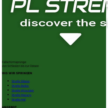
Fallschirmsprünge
von Schlesien bis zur Ostsee
WO WIR SPRINGEN
Strefa Silesia
Strefa Baltic
Strefa Wroclaw
Strefa Mazury
Strefa Hel
ANGEBOT