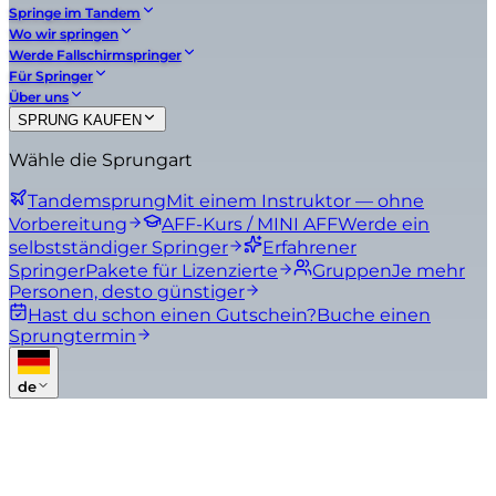
Springe im Tandem
Wo wir springen
Werde Fallschirmspringer
Für Springer
Über uns
SPRUNG KAUFEN
Wähle die Sprungart
Tandemsprung
Mit einem Instruktor — ohne
Vorbereitung
AFF-Kurs / MINI AFF
Werde ein
selbstständiger Springer
Erfahrener
Springer
Pakete für Lizenzierte
Gruppen
Je mehr
Personen, desto günstiger
Hast du schon einen Gutschein?
Buche einen
Sprungtermin
de