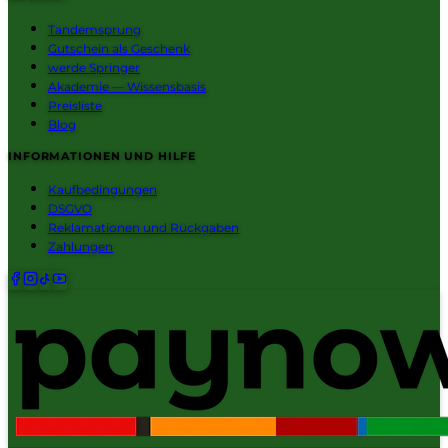
Tandemsprung
Gutschein als Geschenk
werde Springer
Akademie — Wissensbasis
Preisliste
Blog
INFORMATIONEN UND HILFE
Kaufbedingungen
DSGVO
Reklamationen und Rückgaben
Zahlungen