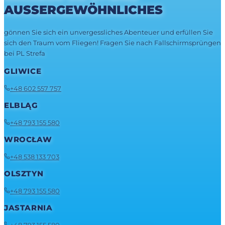
AUSSERGEWÖHNLICHES
gönnen Sie sich ein unvergessliches Abenteuer und erfüllen Sie
sich den Traum vom Fliegen! Fragen Sie nach Fallschirmsprüngen
bei PL Strefa
GLIWICE
+48 602 557 757
ELBLĄG
+48 793 155 580
WROCŁAW
+48 538 133 703
OLSZTYN
+48 793 155 580
JASTARNIA
+48 793 155 580