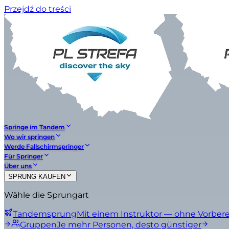
Przejdź do treści
Springe im Tandem
Wo wir springen
Werde Fallschirmspringer
Für Springer
Über uns
SPRUNG KAUFEN
Wähle die Sprungart
Tandemsprung
Mit einem Instruktor — ohne Vorber
Gruppen
Je mehr Personen, desto günstiger