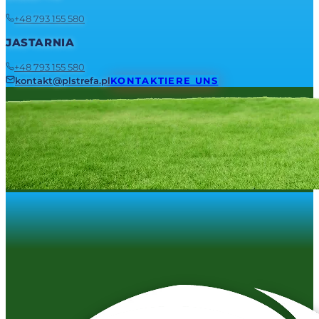
+48 793 155 580
JASTARNIA
+48 793 155 580
kontakt@plstrefa.pl
KONTAKTIERE UNS