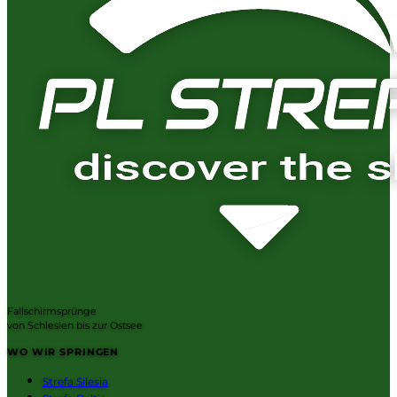
Fallschirmsprünge
von Schlesien bis zur Ostsee
WO WIR SPRINGEN
Strefa Silesia