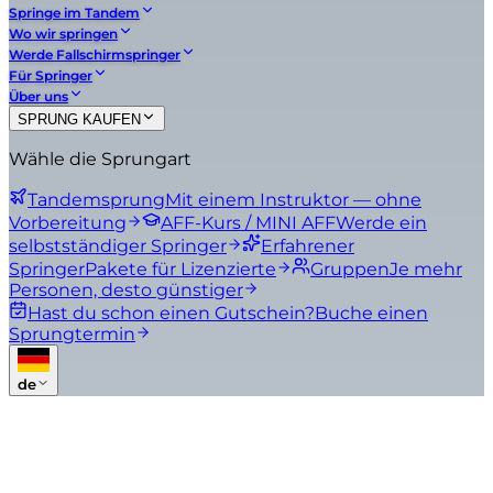
Springe im Tandem
Wo wir springen
Werde Fallschirmspringer
Für Springer
Über uns
SPRUNG KAUFEN
Wähle die Sprungart
Tandemsprung
Mit einem Instruktor — ohne
Vorbereitung
AFF-Kurs / MINI AFF
Werde ein
selbstständiger Springer
Erfahrener
Springer
Pakete für Lizenzierte
Gruppen
Je mehr
Personen, desto günstiger
Hast du schon einen Gutschein?
Buche einen
Sprungtermin
de