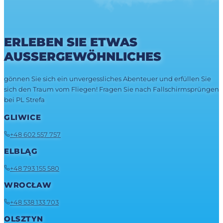
ERLEBEN SIE ETWAS
AUSSERGEWÖHNLICHES
gönnen Sie sich ein unvergessliches Abenteuer und erfüllen Sie
sich den Traum vom Fliegen! Fragen Sie nach Fallschirmsprüngen
bei PL Strefa
GLIWICE
+48 602 557 757
ELBLĄG
+48 793 155 580
WROCŁAW
+48 538 133 703
OLSZTYN