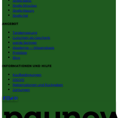
Strefa Baltic
Strefa Wroclaw
Strefa Mazury
Strefa Hel
ANGEBOT
Tandemsprung
Gutschein als Geschenk
werde Springer
Akademie — Wissensbasis
Preisliste
Blog
INFORMATIONEN UND HILFE
Kaufbedingungen
DSGVO
Reklamationen und Rückgaben
Zahlungen