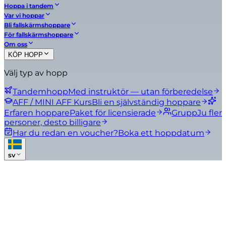
Hoppa i tandem
Var vi hoppar
Bli fallskärmshoppare
För fallskärmshoppare
Om oss
KÖP HOPP
Välj typ av hopp
Tandemhopp
Med instruktör — utan förberedelse
AFF / MINI AFF Kurs
Bli en självständig hoppare
Erfaren hoppare
Paket för licensierade
Grupp
Ju fler
personer, desto billigare
Har du redan en voucher?
Boka ett hoppdatum
sv