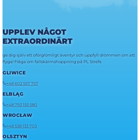
UPPLEV NÅGOT
EXTRAORDINÄRT
ge dig själv ett oförglömligt äventyr och uppfyll drömmen om att
flyga! Fråga om fallskärmshoppning på PL Strefa
GLIWICE
+48 602 557 757
ELBLĄG
+48 793 155 580
WROCŁAW
+48 538 133 703
OLSZTYN