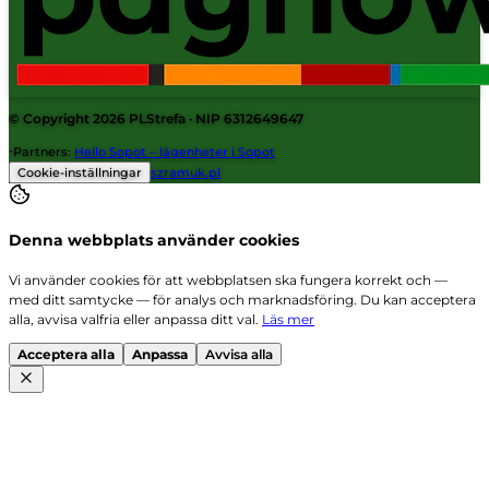
© Copyright 2026
PLStrefa
· NIP 6312649647
·
Partners
:
Hello Sopot – lägenheter i Sopot
Cookie-inställningar
szramuk.pl
Denna webbplats använder cookies
Vi använder cookies för att webbplatsen ska fungera korrekt och —
med ditt samtycke — för analys och marknadsföring. Du kan acceptera
alla, avvisa valfria eller anpassa ditt val.
Läs mer
Acceptera alla
Anpassa
Avvisa alla