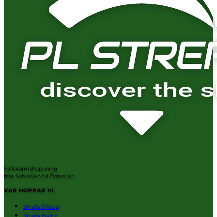
Fallskärmshoppning
från Schlesien till Östersjön
VAR HOPPAR VI
Strefa Silesia
Strefa Baltic