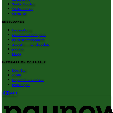
Strefa Wroclaw
Strefa Mazury
Strefa Hel
ERBJUDANDE
tandemhopp
presentkort som gåva
bli fallskärmshoppare
akademi — kunskapsbas
prislista
blogg
INFORMATION OCH HJÄLP
köpvillkor
GDPR
klagomål och returer
betalningar