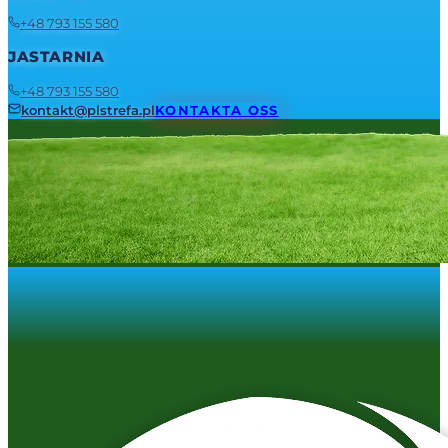
+48 793 155 580
JASTARNIA
+48 793 155 580
kontakt@plstrefa.pl
KONTAKTA OSS