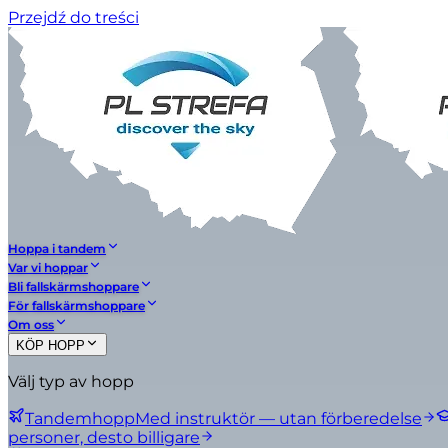
Przejdź do treści
Hoppa i tandem
Var vi hoppar
Bli fallskärmshoppare
För fallskärmshoppare
Om oss
KÖP HOPP
Välj typ av hopp
Tandemhopp
Med instruktör — utan förberedelse
personer, desto billigare