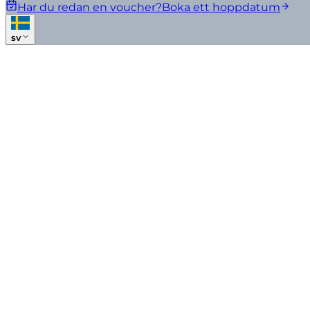
Har du redan en voucher?
Boka ett hoppdatum
sv