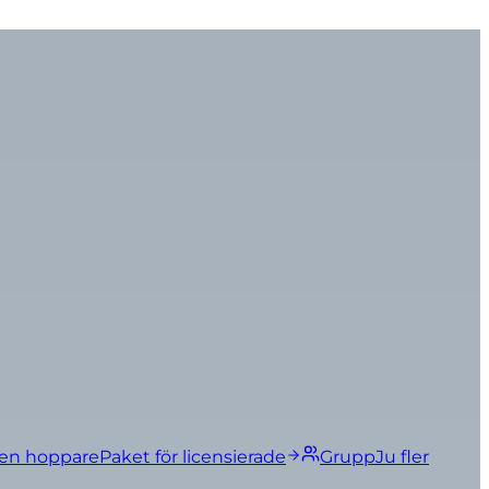
ren hoppare
Paket för licensierade
Grupp
Ju fler