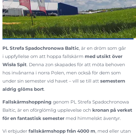
PL Strefa Spadochronowa Baltic
, är en dröm som går
i uppfyllelse om att hoppa fallskärm
med utsikt över
Wisła Spit
. Denna zon skapades för att möta behoven
hos invånarna i norra Polen, men också för dem som
under sin semester vid havet – vill se till att
semestern
aldrig glöms bort
.
Fallskärmshoppning
genom PL Strefa Spadochronowa
Baltic, är en oförglömlig upplevelse och
kronan på verket
för en fantastisk semester
med himmelskt äventyr.
Vi erbjuder
fallskärmshopp från 4000 m
, med eller utan