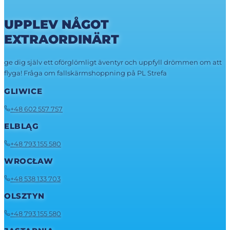
UPPLEV NÅGOT
EXTRAORDINÄRT
ge dig själv ett oförglömligt äventyr och uppfyll drömmen om att
flyga! Fråga om fallskärmshoppning på PL Strefa
GLIWICE
+48 602 557 757
ELBLĄG
+48 793 155 580
WROCŁAW
+48 538 133 703
OLSZTYN
+48 793 155 580