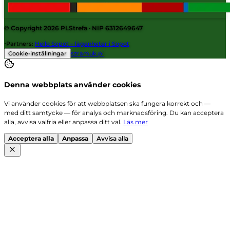
© Copyright 2026
PLStrefa
· NIP 6312649647
·
Partners
:
Hello Sopot – lägenheter i Sopot
Cookie-inställningar
szramuk.pl
Denna webbplats använder cookies
Vi använder cookies för att webbplatsen ska fungera korrekt och —
med ditt samtycke — för analys och marknadsföring. Du kan acceptera
alla, avvisa valfria eller anpassa ditt val.
Läs mer
Acceptera alla
Anpassa
Avvisa alla