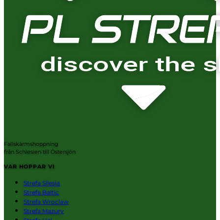
Fallskärmshoppning
från Schlesien till Östersjön
VAR HOPPAR VI
Strefa Silesia
Strefa Baltic
Strefa Wroclaw
Strefa Mazury