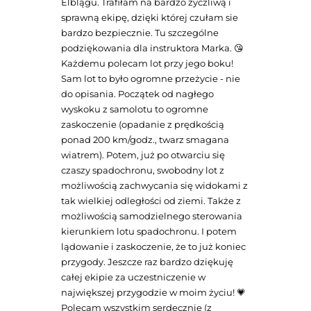
Elblągu. Trafiłam na bardzo życzliwą i
sprawną ekipę, dzięki której czułam sie
bardzo bezpiecznie. Tu szczególne
podziękowania dla instruktora Marka. 😘
Każdemu polecam lot przy jego boku!
Sam lot to było ogromne przeżycie - nie
do opisania. Początek od nagłego
wyskoku z samolotu to ogromne
zaskoczenie (opadanie z prędkością
ponad 200 km/godz., twarz smagana
wiatrem). Potem, już po otwarciu się
czaszy spadochronu, swobodny lot z
możliwością zachwycania się widokami z
tak wielkiej odległości od ziemi. Także z
możliwością samodzielnego sterowania
kierunkiem lotu spadochronu. I potem
lądowanie i zaskoczenie, że to już koniec
przygody. Jeszcze raz bardzo dziękuję
całej ekipie za uczestniczenie w
największej przygodzie w moim życiu! 💗
Polecam wszystkim serdecznie (z