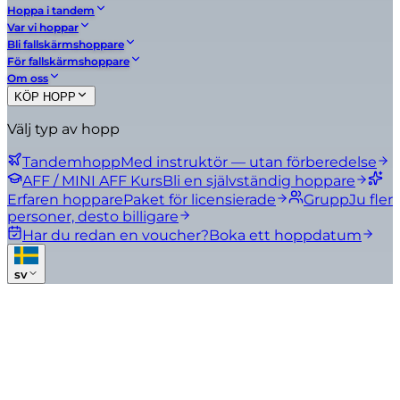
Hoppa i tandem
Var vi hoppar
Bli fallskärmshoppare
För fallskärmshoppare
Om oss
KÖP HOPP
Välj typ av hopp
Tandemhopp
Med instruktör — utan förberedelse
AFF / MINI AFF Kurs
Bli en självständig hoppare
Erfaren hoppare
Paket för licensierade
Grupp
Ju fler
personer, desto billigare
Har du redan en voucher?
Boka ett hoppdatum
sv