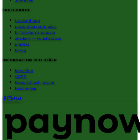
Strefa Hel
ERBJUDANDE
tandemhopp
presentkort som gåva
bli fallskärmshoppare
akademi — kunskapsbas
prislista
blogg
INFORMATION OCH HJÄLP
köpvillkor
GDPR
klagomål och returer
betalningar