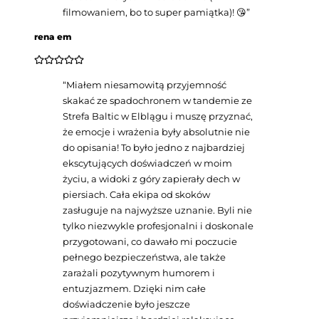
filmowaniem, bo to super pamiątka)! 😘
”
rena em
“
Miałem niesamowitą przyjemność
skakać ze spadochronem w tandemie ze
Strefa Baltic w Elblągu i muszę przyznać,
że emocje i wrażenia były absolutnie nie
do opisania! To było jedno z najbardziej
ekscytujących doświadczeń w moim
życiu, a widoki z góry zapierały dech w
piersiach. Cała ekipa od skoków
zasługuje na najwyższe uznanie. Byli nie
tylko niezwykle profesjonalni i doskonale
przygotowani, co dawało mi poczucie
pełnego bezpieczeństwa, ale także
zarażali pozytywnym humorem i
entuzjazmem. Dzięki nim całe
doświadczenie było jeszcze