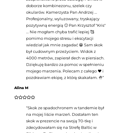
doborze kombinezonu, szelek czy
okularów. Kamerzysta Pan Andrzej ...
Profesjonalny, wyluzowany, tryskający
pozytywną energią 🙂 Pan Krzysztof "Kris"
... Nie mogłam chyba trafić lepiej 🥰
pomimo mojego stresu i ekscytacji
wiedział jak mnie zagadać 😁 Sam skok
był cudownym przeżyciem. Widok z
4000 metrów, zapierał dech w piersiach.
Dziękuję bardzo za pomoc w spełnieniu
mojego marzenia. Polecam z całego ❤️ i
pozdrawiam ekipę, z którą skakałam. 🤚
”
Alina M
“
Skok ze spadochronem w tandemie był
na mojej liście marzeń. Dostałam ten
skok w prezencie na swoją 70-tkę i
zdecydowałam się na Strefę Baltic w