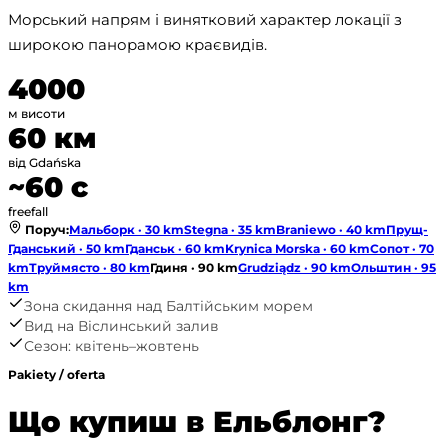
Морський напрям і винятковий характер локації з 
широкою панорамою краєвидів.
4000
м висоти
60 км
від Gdańska
~60 с
freefall
Поруч
:
Мальборк · 30 km
Stegna · 35 km
Braniewo · 40 km
Прущ-
Гданський · 50 km
Гданськ · 60 km
Krynica Morska · 60 km
Сопот · 70
km
Труймясто · 80 km
Гдиня · 90 km
Grudziądz · 90 km
Ольштин · 95
km
Зона скидання над Балтійським морем
Вид на Віслинський залив
Сезон: квітень–жовтень
Pakiety / oferta
Що купиш в Ельблонг?