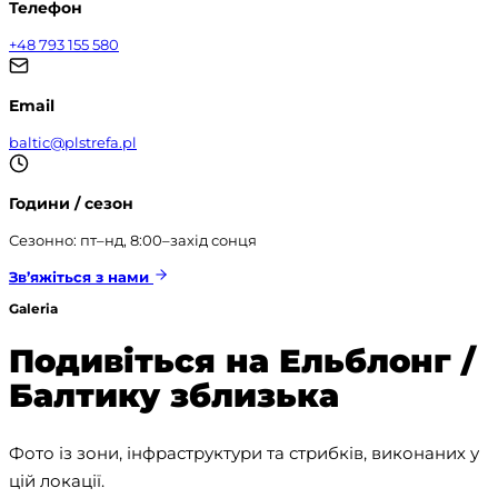
Телефон
+48 793 155 580
Email
baltic@plstrefa.pl
Години / сезон
Сезонно: пт–нд, 8:00–захід сонця
Зв’яжіться з нами
Galeria
Подивіться на Ельблонг /
Балтику зблизька
Фото із зони, інфраструктури та стрибків, виконаних у 
цій локації.