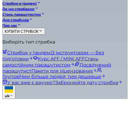
Стрибни в тандемі
Де ми стрибаємо
Стань парашутистом
Для стрибунів
Про нас
КУПИТИ СТРИБОК
Виберіть тип стрибка
Стрибок у тандемі
З інструктором — без
підготовки
Курс AFF / MINI AFF
Стань
самостійним парашутистом
Досвідчений
парашутист
Пакети для ліцензованих
Групові
Чим більше людей, тим дешевше
У вас вже є ваучер?
Забронюйте дату стрибка
uk