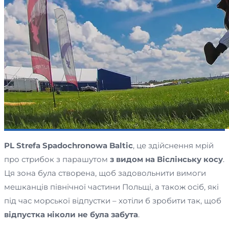
PL Strefa Spadochronowa Baltic
, це здійснення мрій
про стрибок з парашутом
з видом на Віслінську косу
.
Ця зона була створена, щоб задовольнити вимоги
мешканців північної частини Польщі, а також осіб, які
під час морської відпустки – хотіли б зробити так, щоб
відпустка ніколи не була забута
.