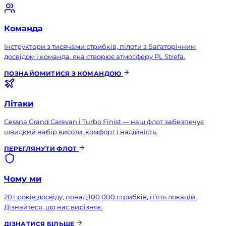
Команда
Інструктори з тисячами стрибків, пілоти з багаторічним
досвідом і команда, яка створює атмосферу PL Strefa.
ПОЗНАЙОМИТИСЯ З КОМАНДОЮ
Літаки
Cessna Grand Caravan і Turbo Finist — наш флот забезпечує
швидкий набір висоти, комфорт і надійність.
ПЕРЕГЛЯНУТИ ФЛОТ
Чому ми
20+ років досвіду, понад 100 000 стрибків, п’ять локацій.
Дізнайтеся, що нас вирізняє.
ДІЗНАТИСЯ БІЛЬШЕ