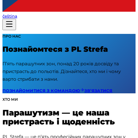
čeština
ПРО НАС
Познайомтеся з PL Strefa
П’ять парашутних зон, понад 20 років досвіду та
пристрасть до польотів. Дізнайтеся, хто ми і чому
варто стрибати з нами.
ПОЗНАЙОМИТИСЯ З КОМАНДОЮ
ЗВ’ЯЗАТИСЯ
ХТО МИ
Парашутизм — це наша
пристрасть і щоденність
PL Strefa — це п’ять професійних парашутних зон у 