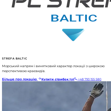
STREFA BALTIC
Морський напрям і винятковий характер локації з широкою
перспективою краєвидів.
Більше про локацію
Купити стрибок тут
+48 793 155 580