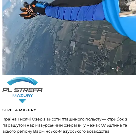
STREFA MAZURY
Країна Тисячі Озер з висоти пташиного польоту — стрибок з
парашутом над мазурськими озерами, у межах Ольштина та
всього регіону Вармінсько-Мазурського воєводства.