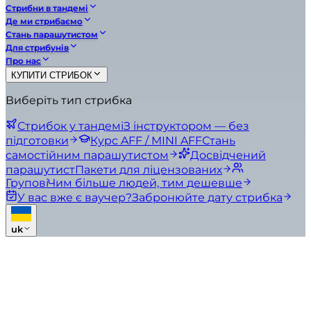
Стрибни в тандемі
Де ми стрибаємо
Стань парашутистом
Для стрибунів
Про нас
КУПИТИ СТРИБОК
Виберіть тип стрибка
Стрибок у тандемі
З інструктором — без
підготовки
Курс AFF / MINI AFF
Стань
самостійним парашутистом
Досвідчений
парашутист
Пакети для ліцензованих
Групові
Чим більше людей, тим дешевше
У вас вже є ваучер?
Забронюйте дату стрибка
uk