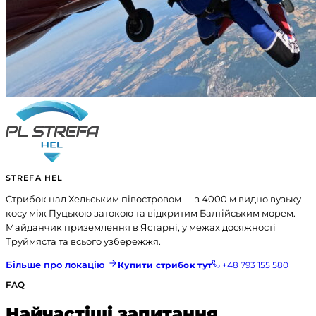
STREFA HEL
Стрибок над Хельським півостровом — з 4000 м видно вузьку
косу між Пуцькою затокою та відкритим Балтійським морем.
Майданчик приземлення в Ястарні, у межах досяжності
Труймяста та всього узбережжя.
Більше про локацію
Купити стрибок тут
+48 793 155 580
FAQ
Найчастіші запитання