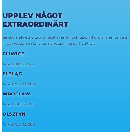
UPPLEV NÅGOT
EXTRAORDINÄRT
ge dig själv ett oförglömligt äventyr och uppfyll drömmen om att
flyga! Fråga om fallskärmshoppning på PL Strefa
GLIWICE
+48 602 557 757
ELBLĄG
+48 793 155 580
WROCŁAW
+48 538 133 703
OLSZTYN
+48 793 155 580