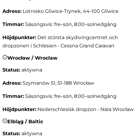
Adress
:
Lotnisko Gliwice-Trynek, 44-100 Gliwice
Timmar
:
Säsongsvis: fre–sön, 8:00–solnedgång
Höjdpunkter
:
Det största skydivingcentret och
dropzonen i Schlesien • Cessna Grand Caravan
Wrocław / Wroclaw
Status
:
aktywna
Adress
:
Szymanów 51, 51-188 Wrocław
Timmar
:
Säsongsvis: fre–sön, 8:00–solnedgång
Höjdpunkter
:
Nederschlesisk dropzon • Nära Wrocław
Elbląg / Baltic
Status
:
aktywna