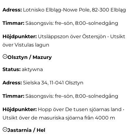
Adress
:
Lotnisko Elbląg-Nowe Pole, 82-300 Elbląg
Timmar
:
Säsongsvis: fre–sön, 8:00–solnedgång
Höjdpunkter
:
Utsläppszon över Östersjön • Utsikt
över Vistulas lagun
Olsztyn / Mazury
Status
:
aktywna
Adress
:
Sielska 34, 11-041 Olsztyn
Timmar
:
Säsongsvis: fre–sön, 8:00–solnedgång
Höjdpunkter
:
Hopp över De tusen sjöarnas land •
Utsikt över de masuriska sjöarna från 4000 m
Jastarnia / Hel