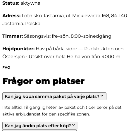
Status
:
aktywna
Adress
:
Lotnisko Jastarnia, ul. Mickiewicza 168, 84-140
Jastarnia. Polska
Timmar
:
Säsongsvis: fre–sön, 8:00–solnedgång
Höjdpunkter
:
Hav på båda sidor — Puckbukten och
Östersjön • Utsikt över hela Helhalvön från 4000 m
FAQ
Frågor om platser
Kan jag köpa samma paket på varje plats?
Inte alltid. Tillgängligheten av paket och tider beror på det 
aktiva erbjudandet för den specifika zonen.
Kan jag ändra plats efter köp?