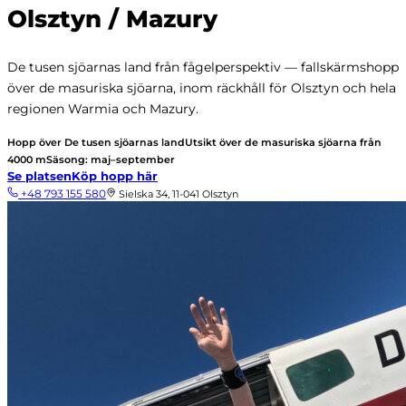
Olsztyn / Mazury
De tusen sjöarnas land från fågelperspektiv — fallskärmshopp
över de masuriska sjöarna, inom räckhåll för Olsztyn och hela
regionen Warmia och Mazury.
Hopp över De tusen sjöarnas land
Utsikt över de masuriska sjöarna från
4000 m
Säsong: maj–september
Se platsen
Köp hopp här
+48 793 155 580
Sielska 34, 11-041 Olsztyn