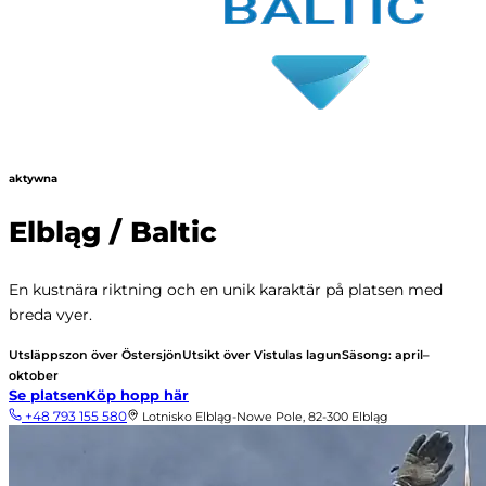
aktywna
Elbląg / Baltic
En kustnära riktning och en unik karaktär på platsen med
breda vyer.
Utsläppszon över Östersjön
Utsikt över Vistulas lagun
Säsong: april–
oktober
Se platsen
Köp hopp här
+48 793 155 580
Lotnisko Elbląg-Nowe Pole, 82-300 Elbląg