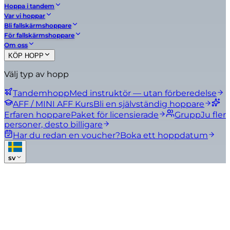
Hoppa i tandem
Var vi hoppar
Bli fallskärmshoppare
För fallskärmshoppare
Om oss
KÖP HOPP
Välj typ av hopp
Tandemhopp
Med instruktör — utan förberedelse
AFF / MINI AFF Kurs
Bli en självständig hoppare
Erfaren hoppare
Paket för licensierade
Grupp
Ju fler
personer, desto billigare
Har du redan en voucher?
Boka ett hoppdatum
sv