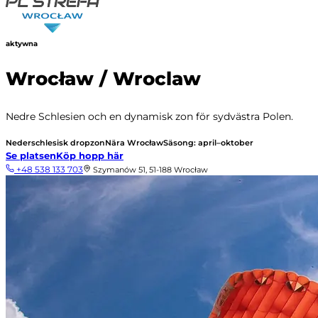
aktywna
Wrocław / Wroclaw
Nedre Schlesien och en dynamisk zon för sydvästra Polen.
Nederschlesisk dropzon
Nära Wrocław
Säsong: april–oktober
Se platsen
Köp hopp här
+48 538 133 703
Szymanów 51, 51-188 Wrocław