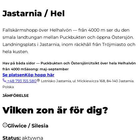
Jastarnia / Hel
Fallskärmshopp över Helhalvön — från 4000 m ser du den
smala landtungan mellan Puckbukten och öppna Östersjön.
Landningsplats i Jastarnia, inom räckhåll från Trójmiasto och
hela kusten.
Hav på båda sidor — Puckbukten och Östersjön
Utsikt över hela Helhalvön
från 4000 m
Säsong: maj–september
Se platsen
Köp hopp här
+48 793 155 580
Lotnisko Jastarnia, ul. Mickiewicza 168, 84-140 Jastarnia.
Polska
JÄMFÖRELSE
Vilken zon är för dig?
Gliwice / Silesia
Status
:
aktywna