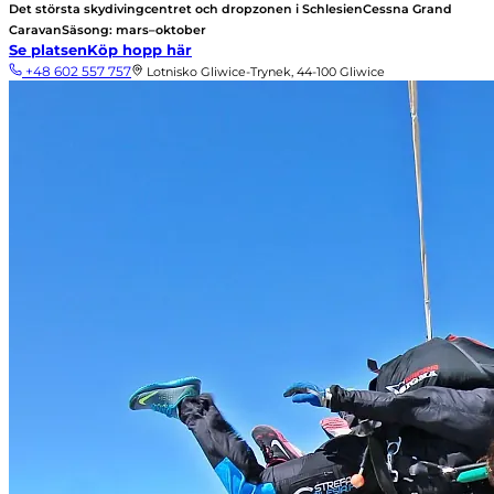
Det största skydivingcentret och dropzonen i Schlesien
Cessna Grand
Caravan
Säsong: mars–oktober
Se platsen
Köp hopp här
+48 602 557 757
Lotnisko Gliwice-Trynek, 44-100 Gliwice