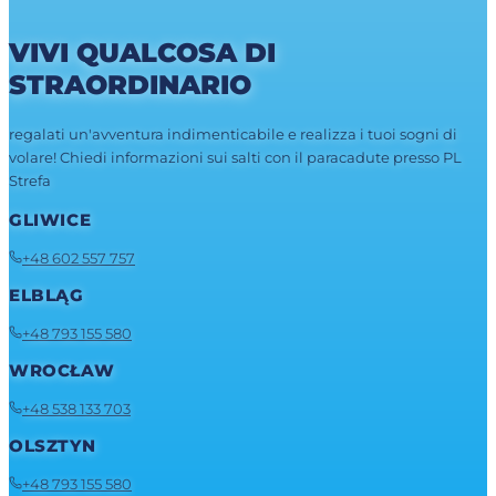
VIVI QUALCOSA DI
STRAORDINARIO
regalati un'avventura indimenticabile e realizza i tuoi sogni di
volare! Chiedi informazioni sui salti con il paracadute presso PL
Strefa
GLIWICE
+48 602 557 757
ELBLĄG
+48 793 155 580
WROCŁAW
+48 538 133 703
OLSZTYN
+48 793 155 580