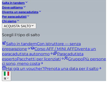
Salta in tandem
Dove saltiamo
Diventa un paracadutista
Per paracadutisti
Chi siamo
ACQUISTA SALTO
Scegli il tipo di salto
Salto in tandem
Con istruttore — senza
preparazione
Corso AFF / MINI AFF
Diventa un
paracadutista autonomo
Paracadutista
esperto
Pacchetti per licenziati
Gruppo
Più persone
ci sono, meno costa
Hai già un voucher?
Prenota una data per il salto
it