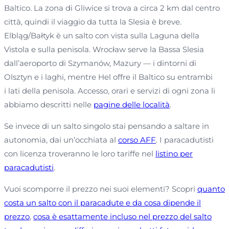
Baltico. La zona di Gliwice si trova a circa 2 km dal centro
città, quindi il viaggio da tutta la Slesia è breve.
Elbląg/Bałtyk è un salto con vista sulla Laguna della
Vistola e sulla penisola. Wrocław serve la Bassa Slesia
dall’aeroporto di Szymanów, Mazury — i dintorni di
Olsztyn e i laghi, mentre Hel offre il Baltico su entrambi
i lati della penisola. Accesso, orari e servizi di ogni zona li
abbiamo descritti nelle
pagine delle località
.
Se invece di un salto singolo stai pensando a saltare in
autonomia, dai un’occhiata al
corso AFF
. I paracadutisti
con licenza troveranno le loro tariffe nel
listino per
paracadutisti
.
Vuoi scomporre il prezzo nei suoi elementi? Scopri
quanto
costa un salto con il paracadute e da cosa dipende il
prezzo
,
cosa è esattamente incluso nel prezzo del salto