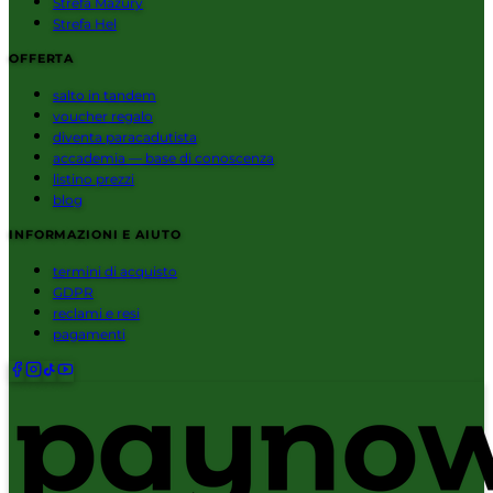
Strefa Mazury
Strefa Hel
OFFERTA
salto in tandem
voucher regalo
diventa paracadutista
accademia — base di conoscenza
listino prezzi
blog
INFORMAZIONI E AIUTO
termini di acquisto
GDPR
reclami e resi
pagamenti