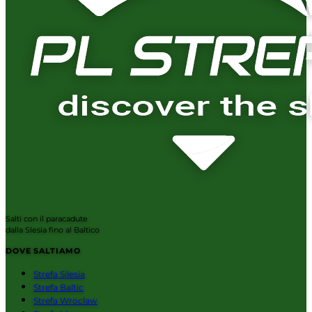
Salti con il paracadute
dalla Slesia fino al Baltico
DOVE SALTIAMO
Strefa Silesia
Strefa Baltic
Strefa Wroclaw