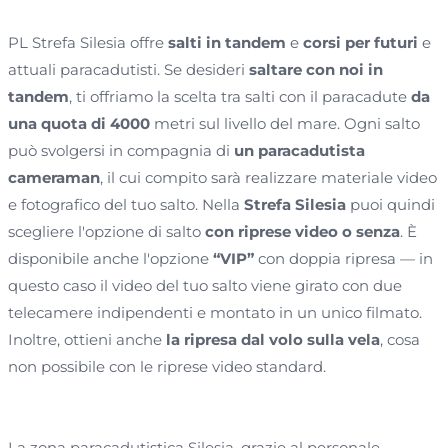
PL Strefa Silesia offre
salti in tandem
e
corsi per futuri
e
attuali paracadutisti. Se desideri
saltare con noi in
tandem
, ti offriamo la scelta tra salti con il paracadute
da
una quota di 4000
metri sul livello del mare. Ogni salto
può svolgersi in compagnia di
un paracadutista
cameraman
, il cui compito sarà realizzare materiale video
e fotografico del tuo salto. Nella
Strefa Silesia
puoi quindi
scegliere l'opzione di salto
con riprese video o senza
. È
disponibile anche l'opzione
“VIP”
con doppia ripresa — in
questo caso il video del tuo salto viene girato con due
telecamere indipendenti e montato in un unico filmato.
Inoltre, ottieni anche
la ripresa dal volo sulla vela
, cosa
non possibile con le riprese video standard.
La zona paracadutistica Silesia, grazie al personale