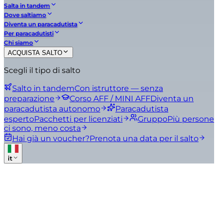
Salta in tandem
Dove saltiamo
Diventa un paracadutista
Per paracadutisti
Chi siamo
ACQUISTA SALTO
Scegli il tipo di salto
Salto in tandem
Con istruttore — senza
preparazione
Corso AFF / MINI AFF
Diventa un
paracadutista autonomo
Paracadutista
esperto
Pacchetti per licenziati
Gruppo
Più persone
ci sono, meno costa
Hai già un voucher?
Prenota una data per il salto
it