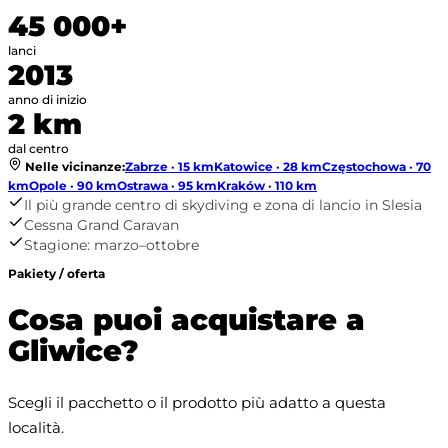
45 000+
lanci
2013
anno di inizio
2 km
dal centro
Nelle vicinanze
:
Zabrze · 15 km
Katowice · 28 km
Częstochowa · 70
km
Opole · 90 km
Ostrawa · 95 km
Kraków · 110 km
Il più grande centro di skydiving e zona di lancio in Slesia
Cessna Grand Caravan
Stagione: marzo–ottobre
Pakiety / oferta
Cosa puoi acquistare a
Gliwice?
Scegli il pacchetto o il prodotto più adatto a questa 
località.