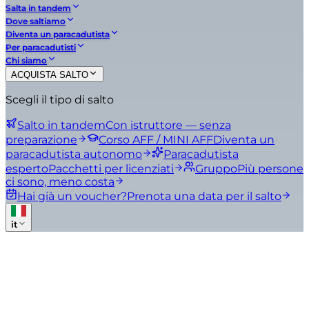
Salta in tandem
Dove saltiamo
Diventa un paracadutista
Per paracadutisti
Chi siamo
ACQUISTA SALTO
Scegli il tipo di salto
Salto in tandem
Con istruttore — senza
preparazione
Corso AFF / MINI AFF
Diventa un
paracadutista autonomo
Paracadutista
esperto
Pacchetti per licenziati
Gruppo
Più persone
ci sono, meno costa
Hai già un voucher?
Prenota una data per il salto
it