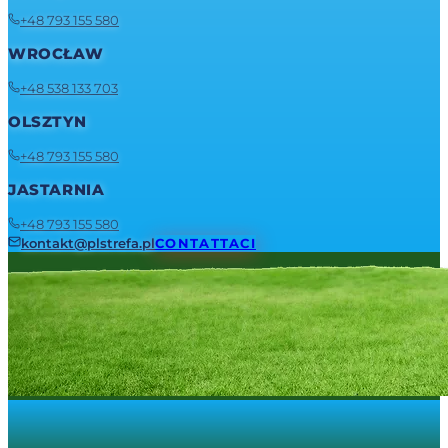
+48 793 155 580
WROCŁAW
+48 538 133 703
OLSZTYN
+48 793 155 580
JASTARNIA
+48 793 155 580
kontakt@plstrefa.pl
CONTATTACI