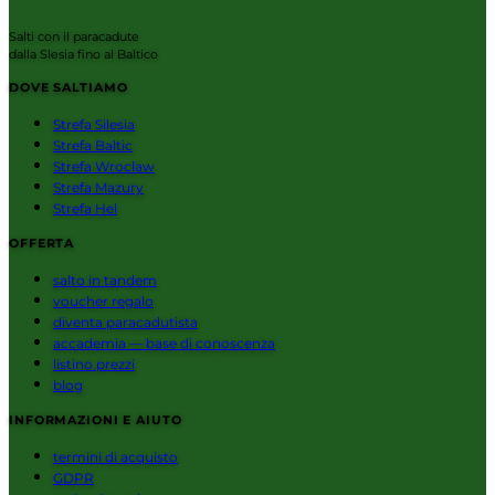
Salti con il paracadute
dalla Slesia fino al Baltico
DOVE SALTIAMO
Strefa Silesia
Strefa Baltic
Strefa Wroclaw
Strefa Mazury
Strefa Hel
OFFERTA
salto in tandem
voucher regalo
diventa paracadutista
accademia — base di conoscenza
listino prezzi
blog
INFORMAZIONI E AIUTO
termini di acquisto
GDPR