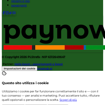
reclami e resi
pagamenti
© Copyright 2026
PLStrefa
· NIP 6312649647
·
Partner
:
Hello Sopot – appartamenti a Sopot
Impostazioni dei cookie
szramuk.pl
Questo sito utilizza i cookie
Utilizziamo i cookie per far funzionare correttamente il sito e — con il
tuo consenso — per analisi e marketing. Puoi accettare tutto, rifiutare
quelli opzionali o personalizzare la scelta.
Scopri di più