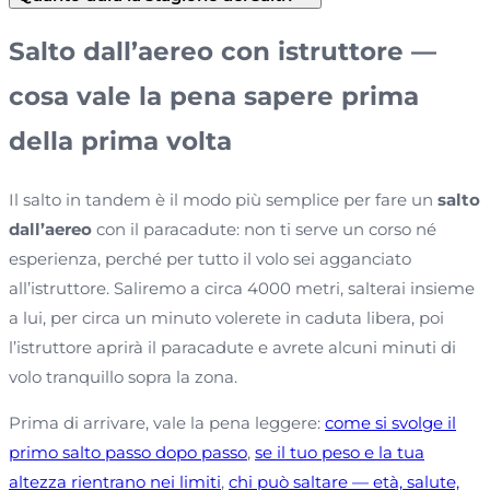
Salto dall’aereo con istruttore —
cosa vale la pena sapere prima
della prima volta
Il salto in tandem è il modo più semplice per fare un
salto
dall’aereo
con il paracadute: non ti serve un corso né
esperienza, perché per tutto il volo sei agganciato
all’istruttore. Saliremo a circa 4000 metri, salterai insieme
a lui, per circa un minuto volerete in caduta libera, poi
l’istruttore aprirà il paracadute e avrete alcuni minuti di
volo tranquillo sopra la zona.
Prima di arrivare, vale la pena leggere:
come si svolge il
primo salto passo dopo passo
,
se il tuo peso e la tua
altezza rientrano nei limiti
,
chi può saltare — età, salute,