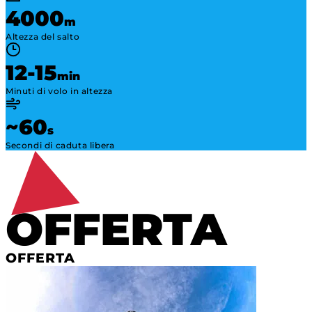
4000
m
Altezza del salto
12-15
min
Minuti di volo in altezza
~60
s
Secondi di caduta libera
OFFERTA
OFFERTA