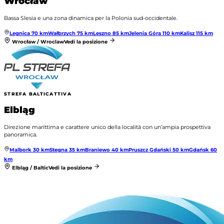
Wrocław
Bassa Slesia e una zona dinamica per la Polonia sud-occidentale.
Legnica
70
km
Wałbrzych
75
km
Leszno
85
km
Jelenia Góra
110
km
Kalisz
115
km
Wrocław / Wroclaw
Vedi la posizione
STREFA BALTIC
ATTIVA
Elbląg
Direzione marittima e carattere unico della località con un’ampia prospettiva
panoramica.
Malbork
30
km
Stegna
35
km
Braniewo
40
km
Pruszcz Gdański
50
km
Gdańsk
60
km
Elbląg / Baltic
Vedi la posizione