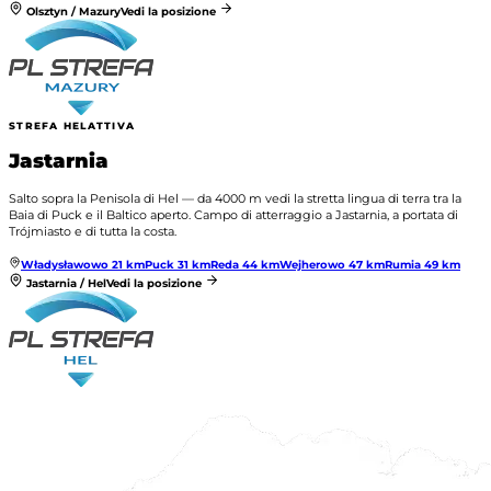
Olsztyn / Mazury
Vedi la posizione
STREFA HEL
ATTIVA
Jastarnia
Salto sopra la Penisola di Hel — da 4000 m vedi la stretta lingua di terra tra la
Baia di Puck e il Baltico aperto. Campo di atterraggio a Jastarnia, a portata di
Trójmiasto e di tutta la costa.
Władysławowo
21
km
Puck
31
km
Reda
44
km
Wejherowo
47
km
Rumia
49
km
Jastarnia / Hel
Vedi la posizione