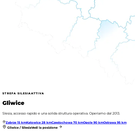
STREFA SILESIA
ATTIVA
Gliwice
Slesia, accesso rapido e una solida struttura operativa. Operiamo dal 2013.
Zabrze
15
km
Katowice
28
km
Częstochowa
70
km
Opole
90
km
Ostrawa
95
km
Gliwice / Silesia
Vedi la posizione