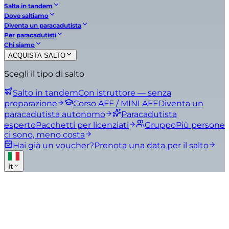
Salta in tandem
Dove saltiamo
Diventa un paracadutista
Per paracadutisti
Chi siamo
ACQUISTA SALTO
Scegli il tipo di salto
Salto in tandem
Con istruttore — senza
preparazione
Corso AFF / MINI AFF
Diventa un
paracadutista autonomo
Paracadutista
esperto
Pacchetti per licenziati
Gruppo
Più persone
ci sono, meno costa
Hai già un voucher?
Prenota una data per il salto
it