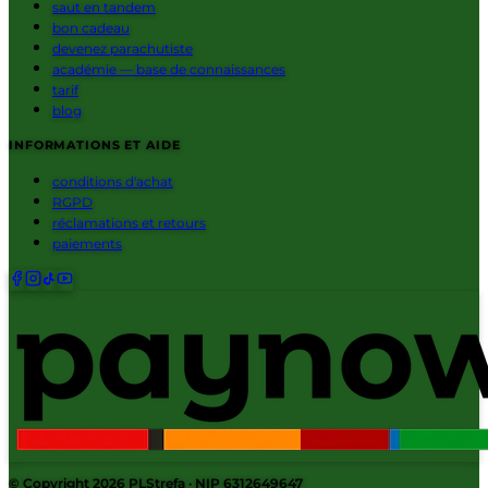
saut en tandem
bon cadeau
devenez parachutiste
académie — base de connaissances
tarif
blog
INFORMATIONS ET AIDE
conditions d'achat
RGPD
réclamations et retours
paiements
© Copyright 2026
PLStrefa
· NIP 6312649647