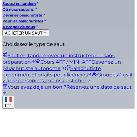
Sautez en tandem
Où nous sautons
Devenez parachutiste
Pour les parachutistes
À propos de nous
ACHETER UN SAUT
Choisissez le type de saut
Saut en tandem
Avec un instructeur — sans
préparation
Cours AFF / MINI AFF
Devenez un
parachutiste autonome
Parachutiste
expérimenté
Forfaits pour licenciés
Groupes
Plus il
y a de personnes, moins c'est cher
Vous avez déjà un bon ?
Réservez une date de saut
fr