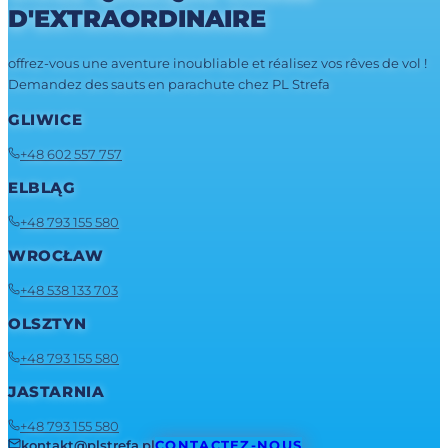
D'EXTRAORDINAIRE
offrez-vous une aventure inoubliable et réalisez vos rêves de vol !
Demandez des sauts en parachute chez PL Strefa
GLIWICE
+48 602 557 757
ELBLĄG
+48 793 155 580
WROCŁAW
+48 538 133 703
OLSZTYN
+48 793 155 580
JASTARNIA
+48 793 155 580
kontakt@plstrefa.pl
CONTACTEZ-NOUS