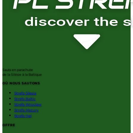
Sauts en parachute
de la Silésie à la Baltique
OÙ NOUS SAUTONS
Strefa Silesia
Strefa Baltic
Strefa Wroclaw
Strefa Mazury
Strefa Hel
OFFRE