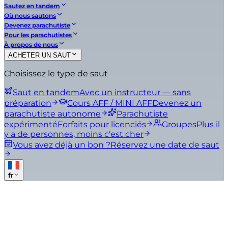
Sautez en tandem
Où nous sautons
Devenez parachutiste
Pour les parachutistes
À propos de nous
ACHETER UN SAUT
Choisissez le type de saut
Saut en tandem
Avec un instructeur — sans
préparation
Cours AFF / MINI AFF
Devenez un
parachutiste autonome
Parachutiste
expérimenté
Forfaits pour licenciés
Groupes
Plus il
y a de personnes, moins c'est cher
Vous avez déjà un bon ?
Réservez une date de saut
fr