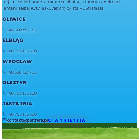
tarjoa itsellesi unohtumaton seikkailu ja toteuta unelmasi
lentämisestä! Kysy laskuvarjohypyistä PL Strefassa
GLIWICE
+48 602 557 757
ELBLĄG
+48 793 155 580
WROCŁAW
+48 538 133 703
OLSZTYN
+48 793 155 580
JASTARNIA
+48 793 155 580
kontakt@plstrefa.pl
OTA YHTEYTTÄ