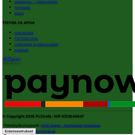
akatemia — tietopankki
hinnasto
blogi
TIETOA JA APUA
ostoehdot
TIETOSUOJA
valitukset ja palautukset
maksut
© Copyright 2026
PLStrefa
· NIP 6312649647
·
Yhteistyökumppanit
:
Hello Sopot – huoneistot Sopotissa
Evästeasetukset
szramuk.pl