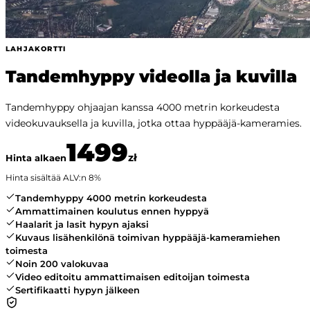
LAHJAKORTTI
Tandemhyppy videolla ja kuvilla
Tandemhyppy ohjaajan kanssa 4000 metrin korkeudesta
videokuvauksella ja kuvilla, jotka ottaa hyppääjä-kameramies.
1499
zł
Hinta alkaen
Hinta sisältää ALV:n
8
%
Tandemhyppy 4000 metrin korkeudesta
Ammattimainen koulutus ennen hyppyä
Haalarit ja lasit hypyn ajaksi
Kuvaus lisähenkilönä toimivan hyppääjä-kameramiehen
toimesta
Noin 200 valokuvaa
Video editoitu ammattimaisen editoijan toimesta
Sertifikaatti hypyn jälkeen