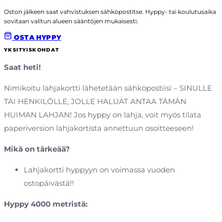
Oston jälkeen saat vahvistuksen sähköpostitse. Hyppy- tai koulutusaika
sovitaan valitun alueen sääntöjen mukaisesti.
OSTA HYPPY
YKSITYISKOHDAT
Saat heti!
Nimikoitu lahjakortti lähetetään sähköpostiisi – SINULLE
TAI HENKILÖLLE, JOLLE HALUAT ANTAA TÄMÄN
HUIMAN LAHJAN! Jos hyppy on lahja, voit myös tilata
paperiversion lahjakortista annettuun osoitteeseen!
Mikä on tärkeää?
Lahjakortti hyppyyn on voimassa vuoden
ostopäivästä!!
Hyppy 4000 metristä: