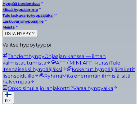
Hyppää tandemissa
Missä hyppäämme
Tule laskuvarjohyppääjäksi
Laskuvarjohyppääjille
Meistä
OSTA HYPPY
Valitse hyppytyyppi
Tandemhyppy
Ohjaajan kanssa — ilman
valmistautumista
AFF / MINI AFF -kurssi
Tule
itsenäiseksi hyppääjäksi
Kokenut hyppääjä
Paketit
lisensoiduille
Ryhmä
Mitä enemmän ihmisiä, sitä
halvempaa
Onko sinulla jo lahjakortti?
Varaa hyppyaika
fi