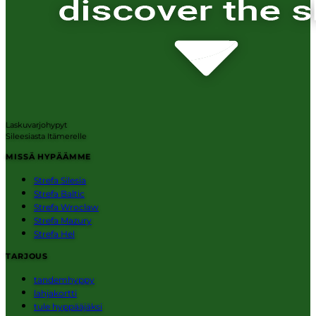
Laskuvarjohypyt
Sileesiasta Itämerelle
MISSÄ HYPÄÄMME
Strefa Silesia
Strefa Baltic
Strefa Wroclaw
Strefa Mazury
Strefa Hel
TARJOUS
tandemhyppy
lahjakortti
tule hyppääjäksi