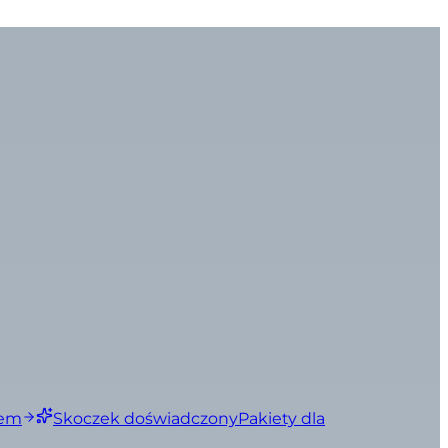
iem
Skoczek doświadczony
Pakiety dla