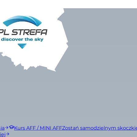
ia
Kurs AFF / MINI AFF
Zostań samodzielnym skoczk
iej