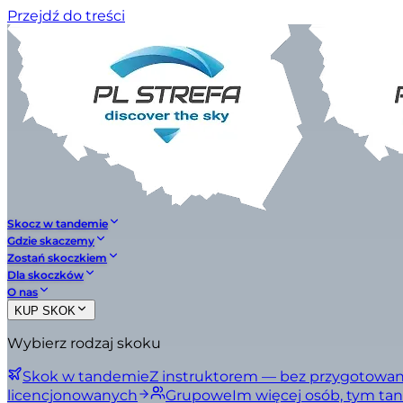
Przejdź do treści
Skocz w tandemie
Gdzie skaczemy
Zostań skoczkiem
Dla skoczków
O nas
KUP SKOK
Wybierz rodzaj skoku
Skok w tandemie
Z instruktorem — bez przygotowan
licencjonowanych
Grupowe
Im więcej osób, tym tan