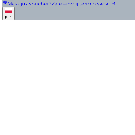
Masz już voucher?
Zarezerwuj termin skoku
pl