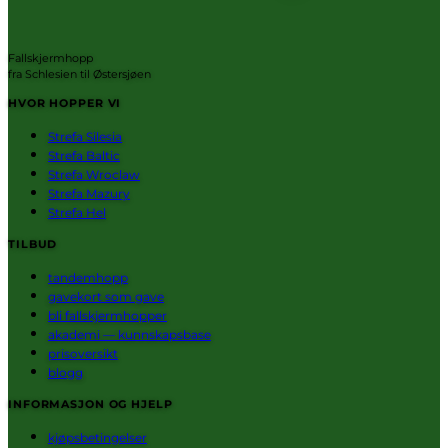
Fallskjermhopp
fra Schlesien til Østersjøen
HVOR HOPPER VI
Strefa Silesia
Strefa Baltic
Strefa Wroclaw
Strefa Mazury
Strefa Hel
TILBUD
tandemhopp
gavekort som gave
bli fallskjermhopper
akademi — kunnskapsbase
prisoversikt
blogg
INFORMASJON OG HJELP
kjøpsbetingelser