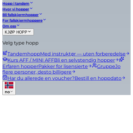
Hopp i tandem
Hvor vi hopper
Bli fallskjermhopper
For fallskjermhoppere
Om oss
KJØP HOPP
Velg type hopp
Tandemhopp
Med instruktør — uten forberedelse
Kurs AFF / MINI AFF
Bli en selvstendig hopper
Erfaren hopper
Pakker for lisensierte
Gruppe
Jo
flere personer, desto billigere
Har du allerede en voucher?
Bestill en hoppdato
no