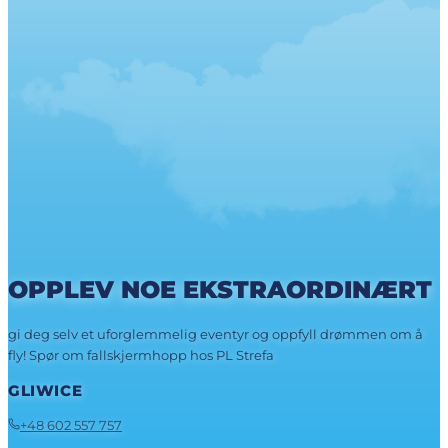
OPPLEV NOE EKSTRAORDINÆRT
gi deg selv et uforglemmelig eventyr og oppfyll drømmen om å
fly! Spør om fallskjermhopp hos PL Strefa
GLIWICE
+48 602 557 757