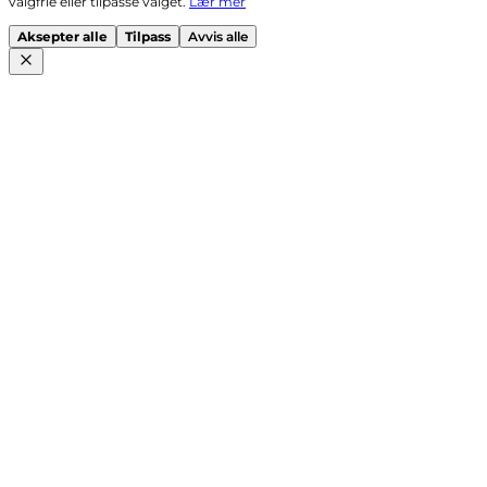
valgfrie eller tilpasse valget.
Lær mer
Aksepter alle
Tilpass
Avvis alle