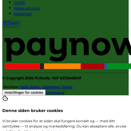
GDPR
klager og retur
betalinger
© Copyright 2026
PLStrefa
· NIP 6312649647
·
Partnere
:
Hello Sopot – leiligheter i Sopot
Innstillinger for cookies
szramuk.pl
Denne siden bruker cookies
Vi bruker cookies for at siden skal fungere korrekt og — med ditt
samtykke — til analyse og markedsføring. Du kan akseptere alle, avvise