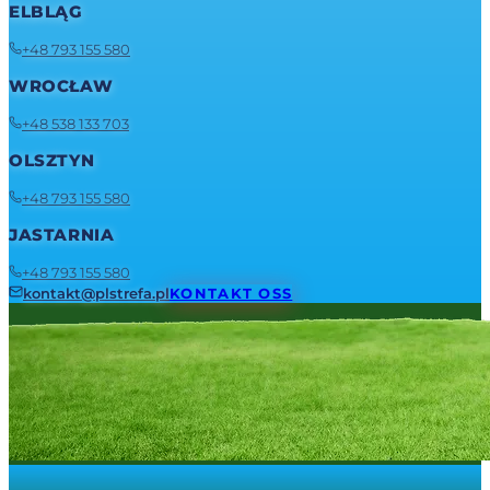
ELBLĄG
+48 793 155 580
WROCŁAW
+48 538 133 703
OLSZTYN
+48 793 155 580
JASTARNIA
+48 793 155 580
kontakt@plstrefa.pl
KONTAKT OSS