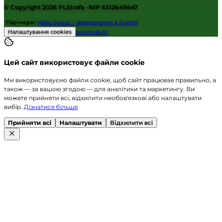
© Copyright 2026
PLStrefa
· NIP 6312649647
·
Партнери
:
Hello Sopot – апартаменти в Сопоті
Налаштування cookies
szramuk.pl
Цей сайт використовує файли cookie
Ми використовуємо файли cookie, щоб сайт працював правильно, а
також — за вашою згодою — для аналітики та маркетингу. Ви
можете прийняти всі, відхилити необов'язкові або налаштувати
вибір.
Дізнатися більше
Прийняти всі
Налаштувати
Відхилити всі