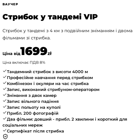
ВАУЧЕР
Стрибок у тандемі VIP
Стрибок у тандемі з 4 км з подвійним зніманням і двома
фільмами зі стрибка.
1699
zł
Ціна від
Ціна включає ПДВ
8
%
Тандемний стрибок з висоти 4000 м
Професійне навчання перед стрибком
Комбінезон і окуляри на час стрибка
Запис, виконаний стрибуном-оператором
Знімання з двох камер
Запис вільного падіння
Запис польоту на куполі
Прибл. 200 фотографій
Два фільми: довший - прибл. 2 хвилини і короткий для
соціальних мереж
Сертифікат після стрибка