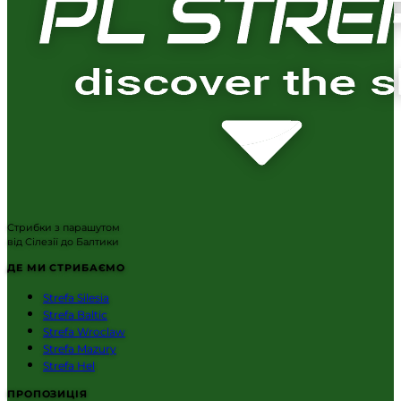
Стрибки з парашутом
від Сілезії до Балтики
ДЕ МИ СТРИБАЄМО
Strefa Silesia
Strefa Baltic
Strefa Wroclaw
Strefa Mazury
Strefa Hel
ПРОПОЗИЦІЯ