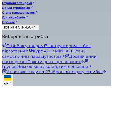
Стрибни в тандемі
Де ми стрибаємо
Стань парашутистом
Для стрибунів
Про нас
КУПИТИ СТРИБОК
Виберіть тип стрибка
Стрибок у тандемі
З інструктором — без
підготовки
Курс AFF / MINI AFF
Стань
самостійним парашутистом
Досвідчений
парашутист
Пакети для ліцензованих
Групові
Чим більше людей, тим дешевше
У вас вже є ваучер?
Забронюйте дату стрибка
uk