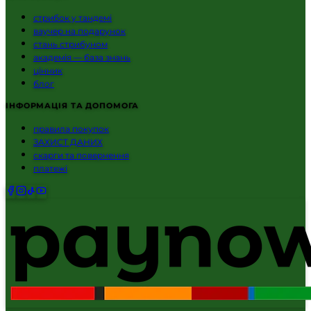
стрибок у тандемі
ваучер на подарунок
стань стрибуном
академія — база знань
цінник
блог
ІНФОРМАЦІЯ ТА ДОПОМОГА
правила покупок
ЗАХИСТ ДАНИХ
скарги та повернення
платежі