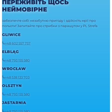
ПЕРЕЖИВІТЬ ЩОСЬ
НЕЙМОВІРНЕ
забезпечте собі незабутню пригоду і здійсніть мрії про
польоти! Запитайте про стрибки з парашутом у PL Strefa
GLIWICE
+48 602 557 757
ELBLĄG
+48 793 155 580
WROCŁAW
+48 538 133 703
OLSZTYN
+48 793 155 580
JASTARNIA
+48 793 155 580