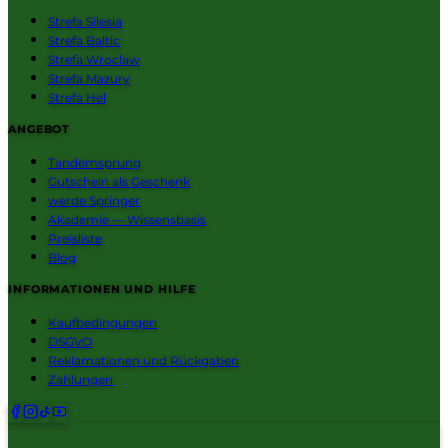
Strefa Silesia
Strefa Baltic
Strefa Wroclaw
Strefa Mazury
Strefa Hel
ANGEBOT
Tandemsprung
Gutschein als Geschenk
werde Springer
Akademie — Wissensbasis
Preisliste
Blog
INFORMATIONEN UND HILFE
Kaufbedingungen
DSGVO
Reklamationen und Rückgaben
Zahlungen