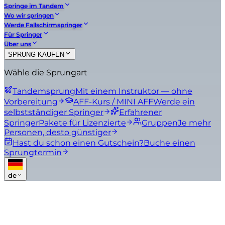
Springe im Tandem
Wo wir springen
Werde Fallschirmspringer
Für Springer
Über uns
SPRUNG KAUFEN
Wähle die Sprungart
Tandemsprung
Mit einem Instruktor — ohne
Vorbereitung
AFF-Kurs / MINI AFF
Werde ein
selbstständiger Springer
Erfahrener
Springer
Pakete für Lizenzierte
Gruppen
Je mehr
Personen, desto günstiger
Hast du schon einen Gutschein?
Buche einen
Sprungtermin
de