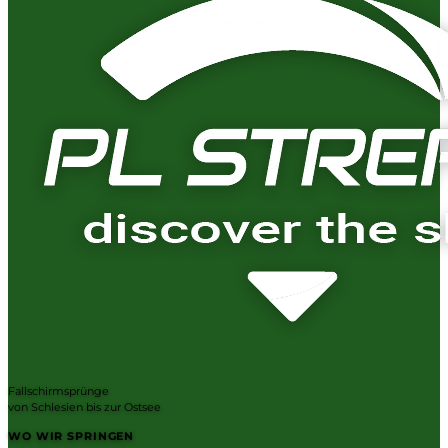
Fallschirmsprünge
von Schlesien bis zur Ostsee
WO WIR SPRINGEN