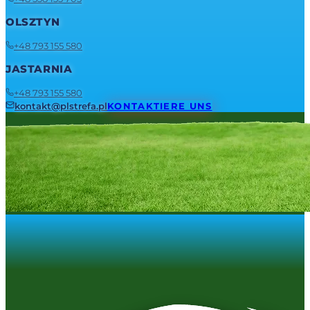
OLSZTYN
+48 793 155 580
JASTARNIA
+48 793 155 580
kontakt@plstrefa.pl
KONTAKTIERE UNS