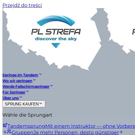
Przejdź do treści
Springe im Tandem
Wo wir springen
Werde Fallschirmspringer
Für Springer
Über uns
SPRUNG KAUFEN
Wähle die Sprungart
Tandemsprung
Mit einem Instruktor — ohne Vorber
Gruppen
Je mehr Personen, desto günstiger