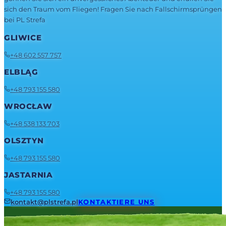
sich den Traum vom Fliegen! Fragen Sie nach Fallschirmsprüngen
bei PL Strefa
GLIWICE
+48 602 557 757
ELBLĄG
+48 793 155 580
WROCŁAW
+48 538 133 703
OLSZTYN
+48 793 155 580
JASTARNIA
+48 793 155 580
kontakt@plstrefa.pl
KONTAKTIERE UNS