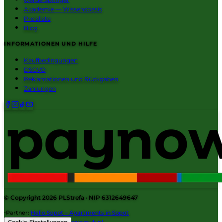
Akademie — Wissensbasis
Preisliste
Blog
INFORMATIONEN UND HILFE
Kaufbedingungen
DSGVO
Reklamationen und Rückgaben
Zahlungen
© Copyright 2026
PLStrefa
· NIP 6312649647
·
Partner
:
Hello Sopot – Apartments in Sopot