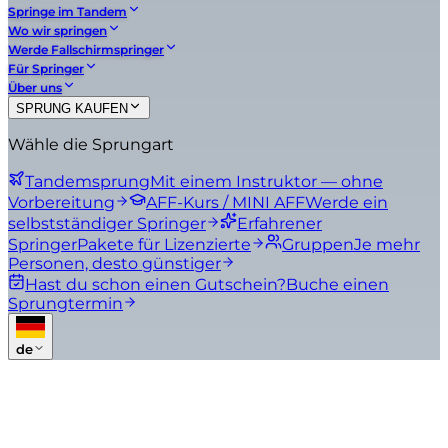
Springe im Tandem
Wo wir springen
Werde Fallschirmspringer
Für Springer
Über uns
SPRUNG KAUFEN
Wähle die Sprungart
Tandemsprung
Mit einem Instruktor — ohne
Vorbereitung
AFF-Kurs / MINI AFF
Werde ein
selbstständiger Springer
Erfahrener
Springer
Pakete für Lizenzierte
Gruppen
Je mehr
Personen, desto günstiger
Hast du schon einen Gutschein?
Buche einen
Sprungtermin
de