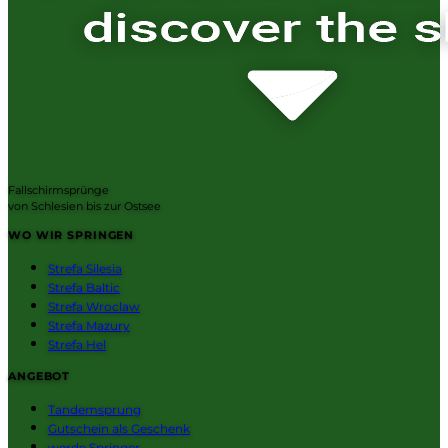
Fallschirmsprünge
von Schlesien bis zur Ostsee
WO WIR SPRINGEN
Strefa Silesia
Strefa Baltic
Strefa Wroclaw
Strefa Mazury
Strefa Hel
ANGEBOT
Tandemsprung
Gutschein als Geschenk
werde Springer