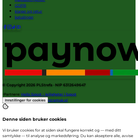
GDPR
klager og retur
betalinger
© Copyright 2026
PLStrefa
· NIP 6312649647
·
Partnere
:
Hello Sopot – leiligheter i Sopot
Innstillinger for cookies
szramuk.pl
Denne siden bruker cookies
Vi bruker cookies for at siden skal fungere korrekt og — med ditt
samtykke — til analyse og markedsføring. Du kan akseptere alle, avvise