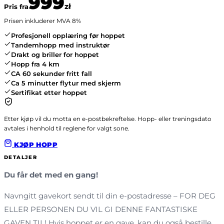
999
zł
Pris fra
Prisen inkluderer MVA
8
%
Profesjonell opplæring før hoppet
Tandemhopp med instruktør
Drakt og briller for hoppet
Hopp fra 4 km
CA 60 sekunder fritt fall
Ca 5 minutter flytur med skjerm
Sertifikat etter hoppet
Etter kjøp vil du motta en e-postbekreftelse. Hopp- eller treningsdato
avtales i henhold til reglene for valgt sone.
KJØP HOPP
DETALJER
Du får det med en gang!
Navngitt gavekort sendt til din e-postadresse – FOR DEG
ELLER PERSONEN DU VIL GI DENNE FANTASTISKE
GAVEN TIL! Hvis hoppet er en gave, kan du også bestille