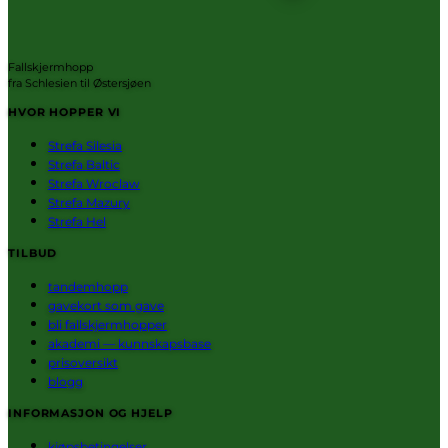
Fallskjermhopp
fra Schlesien til Østersjøen
HVOR HOPPER VI
Strefa Silesia
Strefa Baltic
Strefa Wroclaw
Strefa Mazury
Strefa Hel
TILBUD
tandemhopp
gavekort som gave
bli fallskjermhopper
akademi — kunnskapsbase
prisoversikt
blogg
INFORMASJON OG HJELP
kjøpsbetingelser