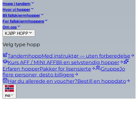
Hopp i tandem
Hvor vi hopper
Bli fallskjermhopper
For fallskjermhoppere
Om oss
KJØP HOPP
Velg type hopp
Tandemhopp
Med instruktør — uten forberedelse
Kurs AFF / MINI AFF
Bli en selvstendig hopper
Erfaren hopper
Pakker for lisensierte
Gruppe
Jo
flere personer, desto billigere
Har du allerede en voucher?
Bestill en hoppdato
no