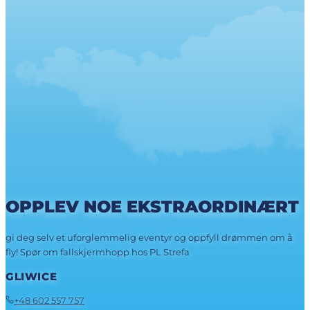
OPPLEV NOE EKSTRAORDINÆRT
gi deg selv et uforglemmelig eventyr og oppfyll drømmen om å
fly! Spør om fallskjermhopp hos PL Strefa
GLIWICE
+48 602 557 757