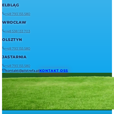
ELBLĄG
+48 793 155 580
WROCŁAW
+48 538 133 703
OLSZTYN
+48 793 155 580
JASTARNIA
+48 793 155 580
kontakt@plstrefa.pl
KONTAKT OSS