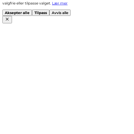
valgfrie eller tilpasse valget.
Lær mer
Aksepter alle
Tilpass
Avvis alle