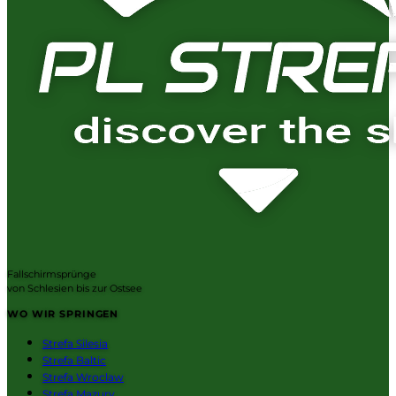
Fallschirmsprünge
von Schlesien bis zur Ostsee
WO WIR SPRINGEN
Strefa Silesia
Strefa Baltic
Strefa Wroclaw
Strefa Mazury