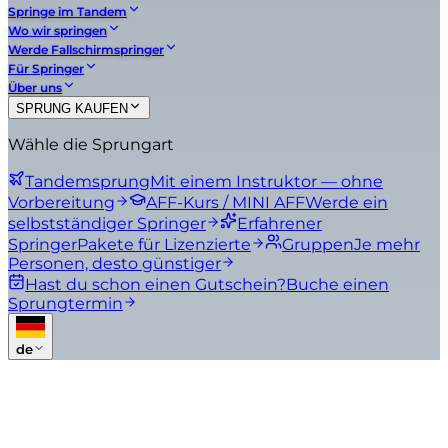
Springe im Tandem
Wo wir springen
Werde Fallschirmspringer
Für Springer
Über uns
SPRUNG KAUFEN
Wähle die Sprungart
Tandemsprung
Mit einem Instruktor — ohne
Vorbereitung
AFF-Kurs / MINI AFF
Werde ein
selbstständiger Springer
Erfahrener
Springer
Pakete für Lizenzierte
Gruppen
Je mehr
Personen, desto günstiger
Hast du schon einen Gutschein?
Buche einen
Sprungtermin
de