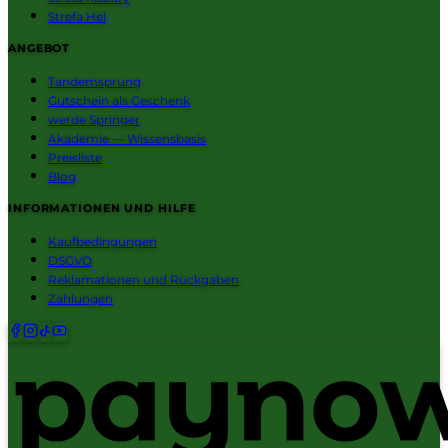
Strefa Hel
ANGEBOT
Tandemsprung
Gutschein als Geschenk
werde Springer
Akademie — Wissensbasis
Preisliste
Blog
INFORMATIONEN UND HILFE
Kaufbedingungen
DSGVO
Reklamationen und Rückgaben
Zahlungen