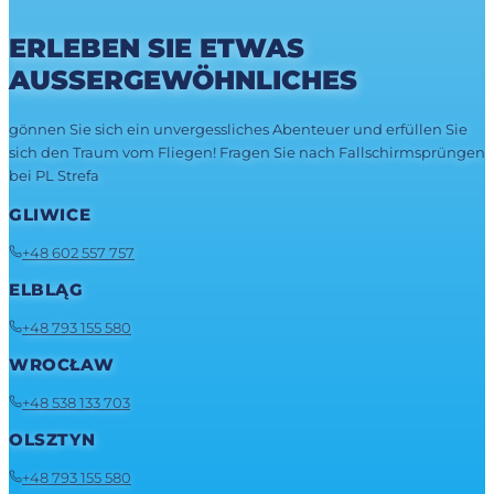
ERLEBEN SIE ETWAS
AUSSERGEWÖHNLICHES
gönnen Sie sich ein unvergessliches Abenteuer und erfüllen Sie
sich den Traum vom Fliegen! Fragen Sie nach Fallschirmsprüngen
bei PL Strefa
GLIWICE
+48 602 557 757
ELBLĄG
+48 793 155 580
WROCŁAW
+48 538 133 703
OLSZTYN
+48 793 155 580