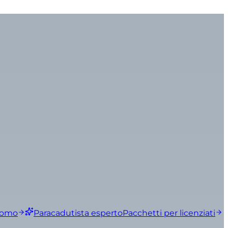
nomo
Paracadutista esperto
Pacchetti per licenziati