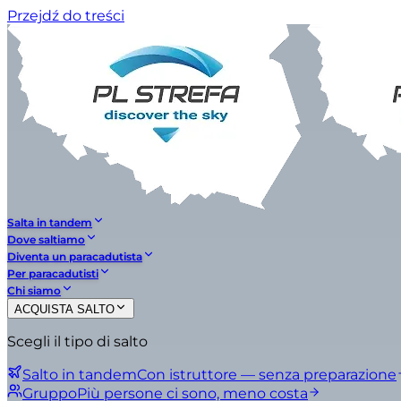
Przejdź do treści
Salta in tandem
Dove saltiamo
Diventa un paracadutista
Per paracadutisti
Chi siamo
ACQUISTA SALTO
Scegli il tipo di salto
Salto in tandem
Con istruttore — senza preparazione
Gruppo
Più persone ci sono, meno costa