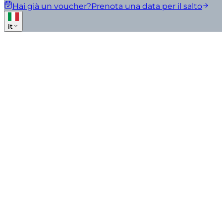
Hai già un voucher?
Prenota una data per il salto
it