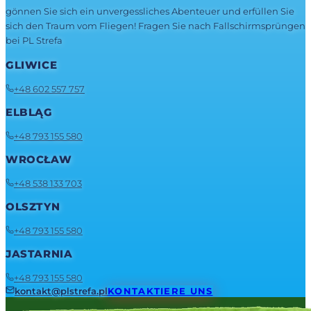
gönnen Sie sich ein unvergessliches Abenteuer und erfüllen Sie
sich den Traum vom Fliegen! Fragen Sie nach Fallschirmsprüngen
bei PL Strefa
GLIWICE
+48 602 557 757
ELBLĄG
+48 793 155 580
WROCŁAW
+48 538 133 703
OLSZTYN
+48 793 155 580
JASTARNIA
+48 793 155 580
kontakt@plstrefa.pl
KONTAKTIERE UNS