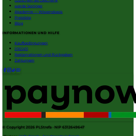
Gutschein als Geschenk
werde Springer
Akademie — Wissensbasis
Preisliste
Blog
INFORMATIONEN UND HILFE
Kaufbedingungen
DSGVO
Reklamationen und Rückgaben
Zahlungen
© Copyright 2026
PLStrefa
· NIP 6312649647
·