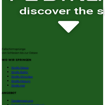
Fallschirmsprünge
von Schlesien bis zur Ostsee
WO WIR SPRINGEN
Strefa Silesia
Strefa Baltic
Strefa Wroclaw
Strefa Mazury
Strefa Hel
ANGEBOT
Tandemsprung