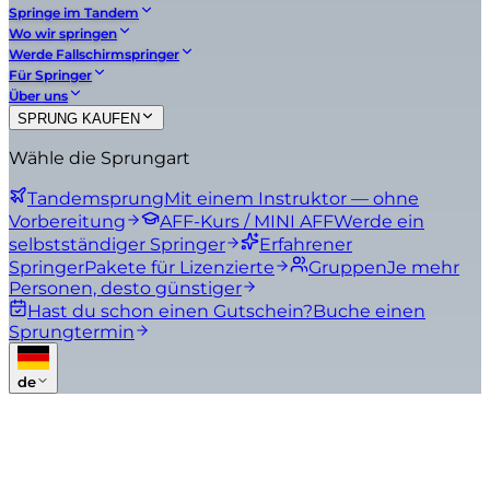
Springe im Tandem
Wo wir springen
Werde Fallschirmspringer
Für Springer
Über uns
SPRUNG KAUFEN
Wähle die Sprungart
Tandemsprung
Mit einem Instruktor — ohne
Vorbereitung
AFF-Kurs / MINI AFF
Werde ein
selbstständiger Springer
Erfahrener
Springer
Pakete für Lizenzierte
Gruppen
Je mehr
Personen, desto günstiger
Hast du schon einen Gutschein?
Buche einen
Sprungtermin
de